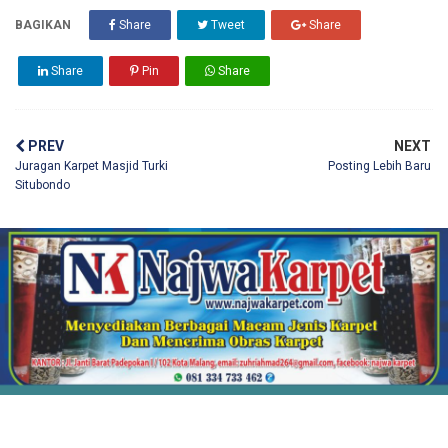
BAGIKAN
Share
Tweet
Share
Share
Pin
Share
PREV
NEXT
Juragan Karpet Masjid Turki
Posting Lebih Baru
Situbondo