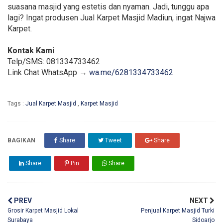
suasana masjid yang estetis dan nyaman. Jadi, tunggu apa
lagi? Ingat produsen Jual Karpet Masjid Madiun, ingat Najwa
Karpet.
Kontak Kami
Telp/SMS: 081334733462
Link Chat WhatsApp →
wa.me/6281334733462
Tags :
Jual Karpet Masjid
,
Karpet Masjid
BAGIKAN
Share
Tweet
Share
Share
Pin
Share
PREV
NEXT
Grosir Karpet Masjid Lokal
Penjual Karpet Masjid Turki
Surabaya
Sidoarjo