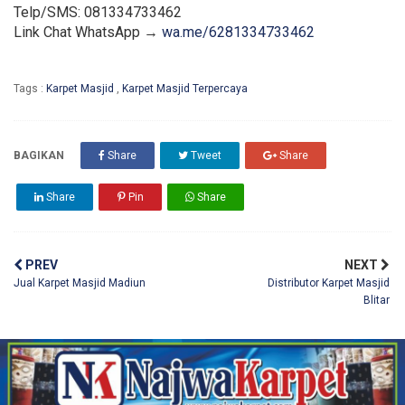
Telp/SMS: 081334733462
Link Chat WhatsApp →
wa.me/6281334733462
Tags :
Karpet Masjid
,
Karpet Masjid Terpercaya
BAGIKAN
Share
Tweet
Share
Share
Pin
Share
PREV
NEXT
Jual Karpet Masjid Madiun
Distributor Karpet Masjid
Blitar