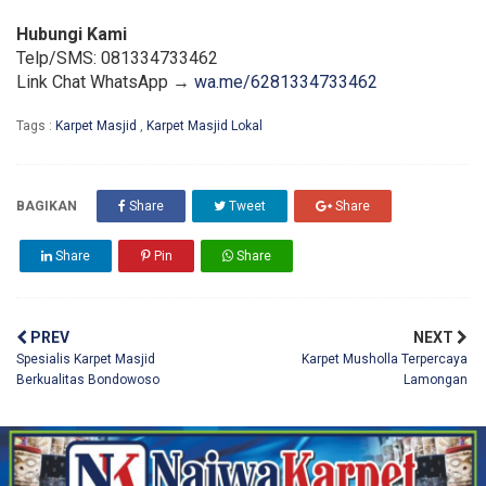
Hubungi Kami
Telp/SMS: 081334733462
Link Chat WhatsApp →
wa.me/6281334733462
Tags :
Karpet Masjid
,
Karpet Masjid Lokal
BAGIKAN
Share
Tweet
Share
Share
Pin
Share
PREV
NEXT
Spesialis Karpet Masjid
Karpet Musholla Terpercaya
Berkualitas Bondowoso
Lamongan