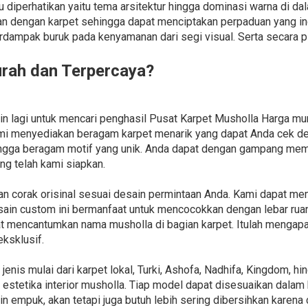
rlu diperhatikan yaitu tema arsitektur hingga dominasi warna di d
n dengan karpet sehingga dapat menciptakan perpaduan yang in
rdampak buruk pada kenyamanan dari segi visual. Serta secara
urah dan Terpercaya?
in lagi untuk mencari penghasil Pusat Karpet Musholla Harga m
kami menyediakan beragam karpet menarik yang dapat Anda cek 
hingga beragam motif yang unik. Anda dapat dengan gampang me
g telah kami siapkan.
an corak orisinal sesuai desain permintaan Anda. Kami dapat 
desain custom ini bermanfaat untuk mencocokkan dengan lebar rua
at mencantumkan nama musholla di bagian karpet. Itulah menga
ksklusif.
is mulai dari karpet lokal, Turki, Ashofa, Nadhifa, Kingdom, hi
stetika interior musholla. Tiap model dapat disesuaikan dalam b
in empuk, akan tetapi juga butuh lebih sering dibersihkan karen