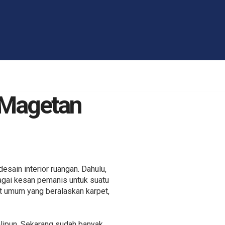
 Magetan
sain interior ruangan. Dahulu,
agai kesan pemanis untuk suatu
pat umum yang beralaskan karpet,
kalipun. Sekarang sudah banyak