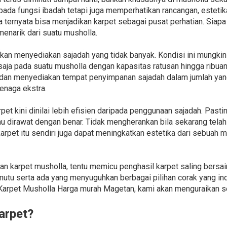
pada fungsi ibadah tetapi juga memperhatikan rancangan, esteti
a ternyata bisa menjadikan karpet sebagai pusat perhatian. Sia
enarik dari suatu musholla.
kan menyediakan sajadah yang tidak banyak. Kondisi ini mungk
 saja pada suatu musholla dengan kapasitas ratusan hingga ribua
dan menyediakan tempat penyimpanan sajadah dalam jumlah yang
enaga ekstra.
et kini dinilai lebih efisien daripada penggunaan sajadah. Pastin
u dirawat dengan benar. Tidak mengherankan bila sekarang telah 
arpet itu sendiri juga dapat meningkatkan estetika dari sebuah
n karpet musholla, tentu memicu penghasil karpet saling bersai
utu serta ada yang menyuguhkan berbagai pilihan corak yang in
rpet Musholla Harga murah Magetan, kami akan menguraikan sej
arpet?