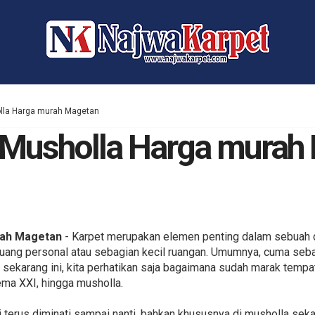
olla Harga murah Magetan
 Musholla Harga murah
rah Magetan
- Karpet merupakan elemen penting dalam sebuah de
ruang personal atau sebagian kecil ruangan. Umumnya, cuma seb
adi sekarang ini, kita perhatikan saja bagaimana sudah marak tem
ema XXI, hingga musholla.
di terus diminati sampai nanti, bahkan khususnya di musholla se