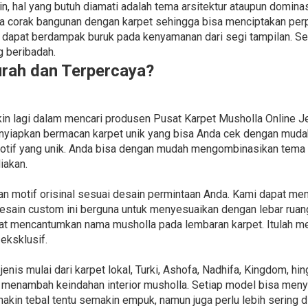
 hal yang butuh diamati adalah tema arsitektur ataupun dominas
ra corak bangunan dengan karpet sehingga bisa menciptakan pe
dapat berdampak buruk pada kenyamanan dari segi tampilan. Ser
 beribadah.
urah dan Terpercaya?
kin lagi dalam mencari produsen Pusat Karpet Musholla Online J
nyiapkan bermacan karpet unik yang bisa Anda cek dengan mudah
otif yang unik. Anda bisa dengan mudah mengombinasikan tema 
iakan.
an motif orisinal sesuai desain permintaan Anda. Kami dapat m
 desain custom ini berguna untuk menyesuaikan dengan lebar ruan
pat mencantumkan nama musholla pada lembaran karpet. Itulah 
eksklusif.
nis mulai dari karpet lokal, Turki, Ashofa, Nadhifa, Kingdom, h
 menambah keindahan interior musholla. Setiap model bisa men
makin tebal tentu semakin empuk, namun juga perlu lebih sering 