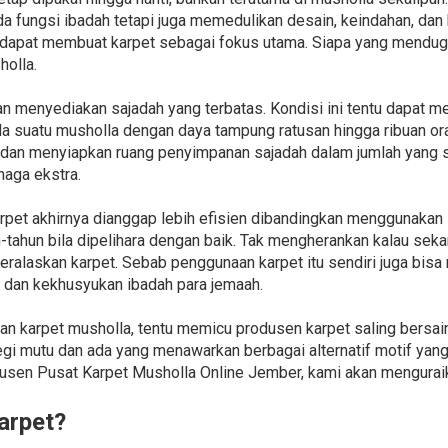
da fungsi ibadah tetapi juga memedulikan desain, keindahan, da
 dapat membuat karpet sebagai fokus utama. Siapa yang menduga 
holla.
n menyediakan sajadah yang terbatas. Kondisi ini tentu dapat 
pada suatu musholla dengan daya tampung ratusan hingga ribuan or
dan menyiapkan ruang penyimpanan sajadah dalam jumlah yang se
aga ekstra.
pet akhirnya dianggap lebih efisien dibandingkan menggunakan s
-tahun bila dipelihara dengan baik. Tak mengherankan kalau se
ralaskan karpet. Sebab penggunaan karpet itu sendiri juga bisa 
dan kekhusyukan ibadah para jemaah.
n karpet musholla, tentu memicu produsen karpet saling bersai
i mutu dan ada yang menawarkan berbagai alternatif motif yang 
n Pusat Karpet Musholla Online Jember, kami akan menguraika
arpet?