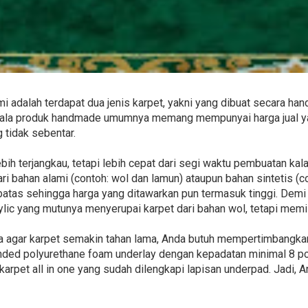
 adalah terdapat dua jenis karpet, yakni yang dibuat secara ha
segala produk handmade umumnya memang mempunyai harga jual y
g tidak sebentar.
bih terjangkau, tetapi lebih cepat dari segi waktu pembuatan ka
ri bahan alami (contoh: wol dan lamun) ataupun bahan sintetis (cont
batas sehingga harga yang ditawarkan pun termasuk tinggi. Demi 
lic yang mutunya menyerupai karpet dari bahan wol, tetapi memili
ga agar karpet semakin tahan lama, Anda butuh mempertimbangka
nded polyurethane foam underlay dengan kepadatan minimal 8 pon 
 karpet all in one yang sudah dilengkapi lapisan underpad. Jadi, An