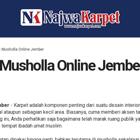
t Musholla Online Jember
 Musholla Online Jembe
mber
- Karpet adalah komponen penting dari suatu desain interior
l ataupun sebagian kecil area. Biasanya, cuma memberi aksen ta
g ini, Anda perhatikan saja bagaimana telah marak ruang publik y
a tempat ibadah umat muslim.
tetap dipakai hingga nanti, bahkan terutama di musholla sekalip