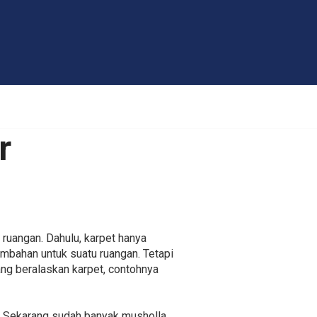
r
 ruangan. Dahulu, karpet hanya
mbahan untuk suatu ruangan. Tetapi
ang beralaskan karpet, contohnya
un. Sekarang sudah banyak musholla