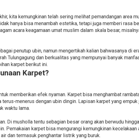
akhir, kita kemungkinan telah sering melihat pemandangan area m
tidak hanya bisa menambah estetika, tetapi juga memberi rasa be
ragam acara keagamaan umat muslim dalam skala besar, misalny
agai penutup ubin, namun mengertikah kalian bahwasanya di era
ah Tulungagung dan berkualitas yang mempunyai banyak manfaat.
an karpet berikut ini.
unaan Karpet?
untuk memberikan efek nyaman. Karpet bisa menghambat rambatan d
a terus-menerus dengan ubin dingin. Lapisan karpet yang empuk
uk waktu lama.
an. Di musholla tentu sebagian besar orang akan berwudu hingga
in. Pemakaian karpet bisa mengurangi kemungkinan kecelakaan a
air dan termasuk penghantar listrik yang buruk.