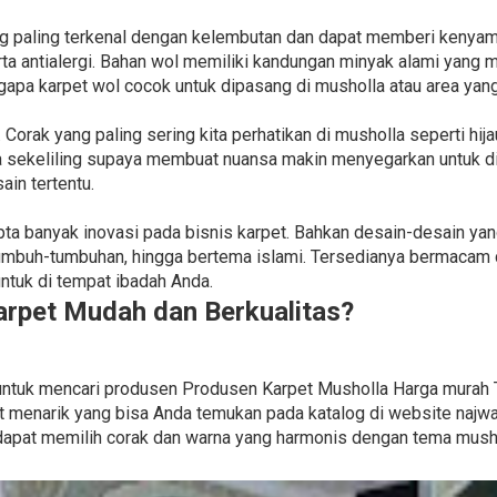
g paling terkenal dengan kelembutan dan dapat memberi kenya
serta antialergi. Bahan wol memiliki kandungan minyak alami y
gapa karpet wol cocok untuk dipasang di musholla atau area yang
 Corak yang paling sering kita perhatikan di musholla seperti hij
a sekeliling supaya membuat nuansa makin menyegarkan untuk d
in tertentu.
cipta banyak inovasi pada bisnis karpet. Bahkan desain-desain yan
umbuh-tumbuhan, hingga bertema islami. Tersedianya bermacam c
tuk di tempat ibadah Anda.
rpet Mudah dan Berkualitas?
gi untuk mencari produsen Produsen Karpet Musholla Harga murah
 menarik yang bisa Anda temukan pada katalog di website najwak
 dapat memilih corak dan warna yang harmonis dengan tema musho