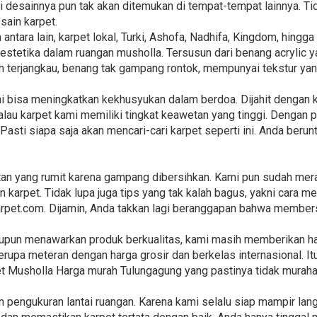
i desainnya pun tak akan ditemukan di tempat-tempat lainnya. Tid
ain karpet.
antara lain, karpet lokal, Turki, Ashofa, Nadhifa, Kingdom, hingg
estetika dalam ruangan musholla. Tersusun dari benang acrylic 
bih terjangkau, benang tak gampang rontok, mempunyai tekstur ya
 ini bisa meningkatkan kekhusyukan dalam berdoa. Dijahit dengan
alau karpet kami memiliki tingkat keawetan yang tinggi. Dengan 
Pasti siapa saja akan mencari-cari karpet seperti ini. Anda beru
an yang rumit karena gampang dibersihkan. Kami pun sudah mer
karpet. Tidak lupa juga tips yang tak kalah bagus, yakni cara m
akarpet.com. Dijamin, Anda takkan lagi beranggapan bahwa member
aupun menawarkan produk berkualitas, kami masih memberikan ha
erupa meteran dengan harga grosir dan berkelas internasional. I
t Musholla Harga murah Tulungagung yang pastinya tidak muraha
 pengukuran lantai ruangan. Karena kami selalu siap mampir la