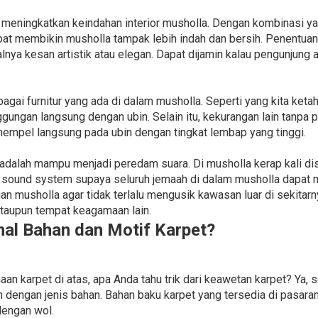
a meningkatkan keindahan interior musholla. Dengan kombinasi ya
pat membikin musholla tampak lebih indah dan bersih. Penentua
lnya kesan artistik atau elegan. Dapat dijamin kalau pengunjung 
agai furnitur yang ada di dalam musholla. Seperti yang kita ket
gungan langsung dengan ubin. Selain itu, kekurangan lain tanpa
empel langsung pada ubin dengan tingkat lembap yang tinggi.
t adalah mampu menjadi peredam suara. Di musholla kerap kali d
sound system supaya seluruh jemaah di dalam musholla dapat 
gan musholla agar tidak terlalu mengusik kawasan luar di sekita
ataupun tempat keagamaan lain.
l Bahan dan Motif Karpet?
n karpet di atas, apa Anda tahu trik dari keawetan karpet? Ya, 
n dengan jenis bahan. Bahan baku karpet yang tersedia di pasara
dengan wol.