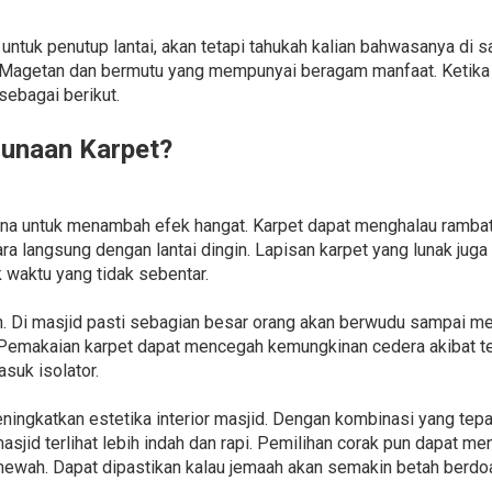
ntuk penutup lantai, akan tetapi tahukah kalian bahwasanya di s
Magetan dan bermutu yang mempunyai beragam manfaat. Ketika 
sebagai berikut.
unaan Karpet?
una untuk menambah efek hangat. Karpet dapat menghalau rambata
cara langsung dengan lantai dingin. Lapisan karpet yang lunak j
 waktu yang tidak sebentar.
. Di masjid pasti sebagian besar orang akan berwudu sampai me
. Pemakaian karpet dapat mencegah kemungkinan cedera akibat te
suk isolator.
meningkatkan estetika interior masjid. Dengan kombinasi yang tepa
sjid terlihat lebih indah dan rapi. Pemilihan corak pun dapat me
mewah. Dapat dipastikan kalau jemaah akan semakin betah berdoa