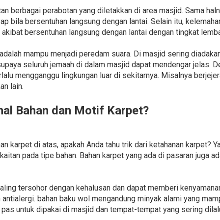
n berbagai perabotan yang diletakkan di area masjid. Sama hal
yap bila bersentuhan langsung dengan lantai. Selain itu, kelemah
akibat bersentuhan langsung dengan lantai dengan tingkat lemba
t adalah mampu menjadi peredam suara. Di masjid sering diadak
paya seluruh jemaah di dalam masjid dapat mendengar jelas. 
erlalu mengganggu lingkungan luar di sekitarnya. Misalnya berje
n lain.
l Bahan dan Motif Karpet?
 karpet di atas, apakah Anda tahu trik dari ketahanan karpet? Y
kaitan pada tipe bahan. Bahan karpet yang ada di pasaran juga a
ling tersohor dengan kehalusan dan dapat memberi kenyamanan.
dan antialergi. bahan baku wol mengandung minyak alami yang 
 pas untuk dipakai di masjid dan tempat-tempat yang sering dilal