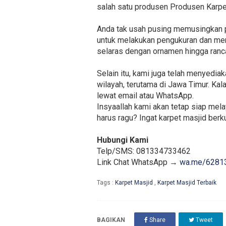
salah satu produsen Produsen Karpe
Anda tak usah pusing memusingkan p
untuk melakukan pengukuran dan mem
selaras dengan ornamen hingga ranc
Selain itu, kami juga telah menyedi
wilayah, terutama di Jawa Timur. Ka
lewat email atau WhatsApp.
Insyaallah kami akan tetap siap mel
harus ragu? Ingat karpet masjid berku
Hubungi Kami
Telp/SMS: 081334733462
Link Chat WhatsApp →
wa.me/6281
Tags :
Karpet Masjid
,
Karpet Masjid Terbaik
BAGIKAN
Share
Tweet