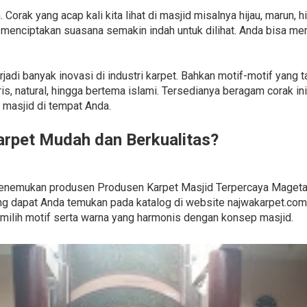
 Corak yang acap kali kita lihat di masjid misalnya hijau, marun,
 menciptakan suasana semakin indah untuk dilihat. Anda bisa me
terjadi banyak inovasi di industri karpet. Bahkan motif-motif yan
s, natural, hingga bertema islami. Tersedianya beragam corak in
 masjid di tempat Anda.
rpet Mudah dan Berkualitas?
uk menemukan produsen Produsen Karpet Masjid Terpercaya Maget
 dapat Anda temukan pada katalog di website najwakarpet.com. 
milih motif serta warna yang harmonis dengan konsep masjid.