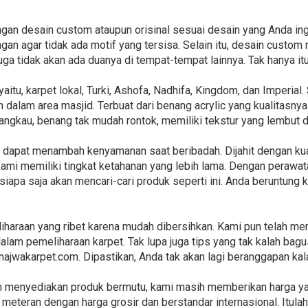
an desain custom ataupun orisinal sesuai desain yang Anda ing
an agar tidak ada motif yang tersisa. Selain itu, desain custom
juga tidak akan ada duanya di tempat-tempat lainnya. Tak hanya 
aitu, karpet lokal, Turki, Ashofa, Nadhifa, Kingdom, dan Imperia
dalam area masjid. Terbuat dari benang acrylic yang kualitasn
jangkau, benang tak mudah rontok, memiliki tekstur yang lembut 
ini dapat menambah kenyamanan saat beribadah. Dijahit dengan k
kami memiliki tingkat ketahanan yang lebih lama. Dengan perawa
siapa saja akan mencari-cari produk seperti ini. Anda beruntung
haraan yang ribet karena mudah dibersihkan. Kami pun telah me
alam pemeliharaan karpet. Tak lupa juga tips yang tak kalah bagu
i najwakarpet.com. Dipastikan, Anda tak akan lagi beranggapan k
n menyediakan produk bermutu, kami masih memberikan harga ya
 meteran dengan harga grosir dan berstandar internasional. Itul