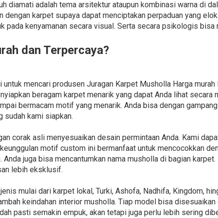
tuh diamati adalah tema arsitektur ataupun kombinasi warna di d
n dengan karpet supaya dapat menciptakan perpaduan yang elok.
k pada kenyamanan secara visual. Serta secara psikologis bis
urah dan Terpercaya?
agi untuk mencari produsen Juragan Karpet Musholla Harga mura
nyiapkan beragam karpet menarik yang dapat Anda lihat secara
sampai bermacam motif yang menarik. Anda bisa dengan gampang
 sudah kami siapkan.
gan corak asli menyesuaikan desain permintaan Anda. Kami da
u, keunggulan motif custom ini bermanfaat untuk mencocokkan de
g. Anda juga bisa mencantumkan nama musholla di bagian karpet.
an lebih eksklusif.
nis mulai dari karpet lokal, Turki, Ashofa, Nadhifa, Kingdom, h
mbah keindahan interior musholla. Tiap model bisa disesuaikan 
dah pasti semakin empuk, akan tetapi juga perlu lebih sering di