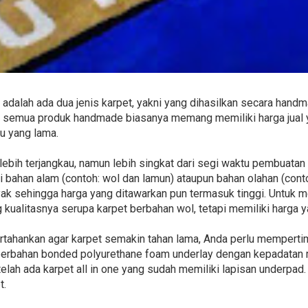
 adalah ada dua jenis karpet, yakni yang dihasilkan secara hand
u, semua produk handmade biasanya memang memiliki harga jual 
u yang lama.
bih terjangkau, namun lebih singkat dari segi waktu pembuatan
ri bahan alam (contoh: wol dan lamun) ataupun bahan olahan (contoh:
ak sehingga harga yang ditawarkan pun termasuk tinggi. Untuk me
g kualitasnya serupa karpet berbahan wol, tetapi memiliki harga y
rtahankan agar karpet semakin tahan lama, Anda perlu mempert
 berbahan bonded polyurethane foam underlay dengan kepadatan 
telah ada karpet all in one yang sudah memiliki lapisan underpad. 
t.