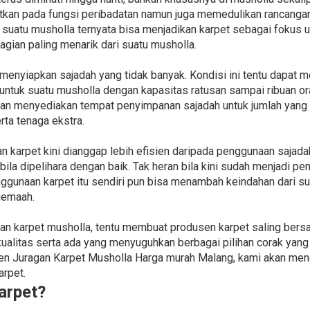
atkan pada fungsi peribadatan namun juga memedulikan rancangan
 suatu musholla ternyata bisa menjadikan karpet sebagai fokus 
agian paling menarik dari suatu musholla.
menyiapkan sajadah yang tidak banyak. Kondisi ini tentu dapat
 untuk suatu musholla dengan kapasitas ratusan sampai ribuan or
an menyediakan tempat penyimpanan sajadah untuk jumlah yang se
ta tenaga ekstra.
 karpet kini dianggap lebih efisien daripada penggunaan sajadah
 bila dipelihara dengan baik. Tak heran bila kini sudah menjadi
nggunaan karpet itu sendiri pun bisa menambah keindahan dari s
jemaah.
n karpet musholla, tentu membuat produsen karpet saling bers
alitas serta ada yang menyuguhkan berbagai pilihan corak yang i
Juragan Karpet Musholla Harga murah Malang, kami akan mengur
rpet.
arpet?