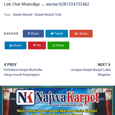
Link Chat WhatsApp →
wa.me/6281334733462
Tags :
Karpet Masjid
,
Karpet Masjid Turki
BAGIKAN
Share
Tweet
Share
Share
Pin
Share
PREV
NEXT
Distributor Karpet Musholla
Juragan Karpet Masjid Lokal
Harga murah Bojonegoro
Magetan