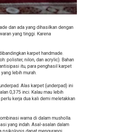
made dan ada yang dihasilkan dengan
aran yang tinggi. Karena
a dibandingkan karpet handmade.
: polister, nilon, dan acrylic). Bahan
tisipasi itu, para penghasil karpet
 yang lebih murah.
nderpad. Alas karpet (underpad) ini
an 0,375 inci. Kalau mau lebih
 perlu kerja dua kali demi meletakkan
kombinasi warna di dalam musholla.
si yang indah. Asal-asalan dalam
ra psikologis dapat mengurangi