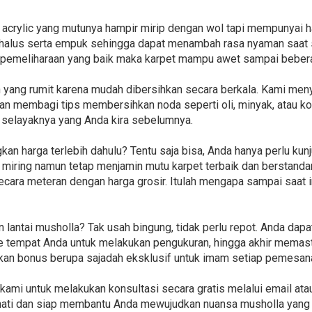
acrylic yang mutunya hampir mirip dengan wol tapi mempunyai ha
g halus serta empuk sehingga dapat menambah rasa nyaman saat 
 pemeliharaan yang baik maka karpet mampu awet sampai bebera
n yang rumit karena mudah dibersihkan secara berkala. Kami me
kan membagi tips membersihkan noda seperti oli, minyak, atau k
 selayaknya yang Anda kira sebelumnya.
n harga terlebih dahulu? Tentu saja bisa, Anda hanya perlu kun
iring namun tetap menjamin mutu karpet terbaik dan berstandar 
ecara meteran dengan harga grosir. Itulah mengapa sampai saat 
lantai musholla? Tak usah bingung, tidak perlu repot. Anda dap
ke tempat Anda untuk melakukan pengukuran, hingga akhir memast
kan bonus berupa sajadah eksklusif untuk imam setiap pemesana
 kami untuk melakukan konsultasi secara gratis melalui email at
hati dan siap membantu Anda mewujudkan nuansa musholla yang e