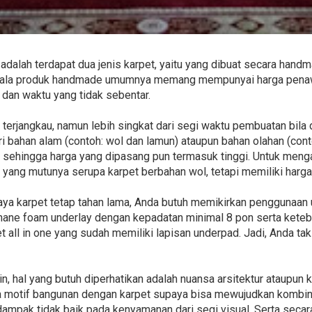
adalah terdapat dua jenis karpet, yaitu yang dibuat secara hand
segala produk handmade umumnya memang mempunyai harga penaw
 dan waktu yang tidak sebentar.
h terjangkau, namun lebih singkat dari segi waktu pembuatan bil
ri bahan alam (contoh: wol dan lamun) ataupun bahan olahan (contoh
 sehingga harga yang dipasang pun termasuk tinggi. Untuk mengan
ic yang mutunya serupa karpet berbahan wol, tetapi memiliki harga
aya karpet tetap tahan lama, Anda butuh memikirkan penggunaan u
ne foam underlay dengan kepadatan minimal 8 pon serta ketebal
t all in one yang sudah memiliki lapisan underpad. Jadi, Anda tak
 hal yang butuh diperhatikan adalah nuansa arsitektur ataupun 
 motif bangunan dengan karpet supaya bisa mewujudkan kombina
ampak tidak baik pada kenyamanan dari segi visual. Serta seca