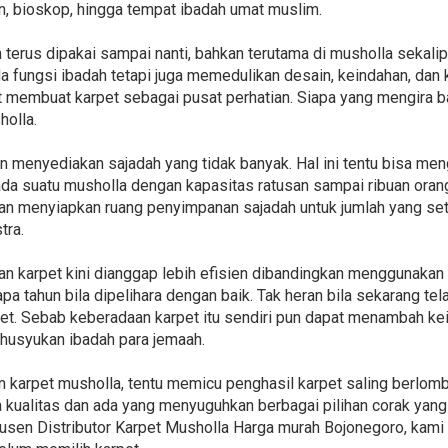
an, bioskop, hingga tempat ibadah umat muslim.
n terus dipakai sampai nanti, bahkan terutama di musholla sekal
a fungsi ibadah tetapi juga memedulikan desain, keindahan, da
at membuat karpet sebagai pusat perhatian. Siapa yang mengira b
holla.
n menyediakan sajadah yang tidak banyak. Hal ini tentu bisa me
ada suatu musholla dengan kapasitas ratusan sampai ribuan orang
an menyiapkan ruang penyimpanan sajadah untuk jumlah yang seta
tra.
 karpet kini dianggap lebih efisien dibandingkan menggunakan s
a tahun bila dipelihara dengan baik. Tak heran bila sekarang t
et. Sebab keberadaan karpet itu sendiri pun dapat menambah kei
husyukan ibadah para jemaah.
 karpet musholla, tentu memicu penghasil karpet saling berlom
ualitas dan ada yang menyuguhkan berbagai pilihan corak yang i
n Distributor Karpet Musholla Harga murah Bojonegoro, kami 