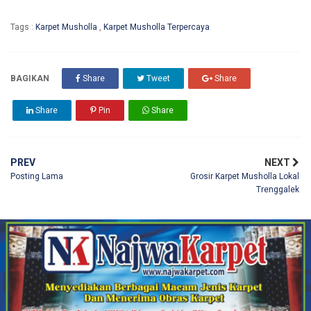
Tags :
Karpet Musholla
,
Karpet Musholla Terpercaya
BAGIKAN
Share
Tweet
Share
Share
Pin
Share
PREV
NEXT
Posting Lama
Grosir Karpet Musholla Lokal
Trenggalek