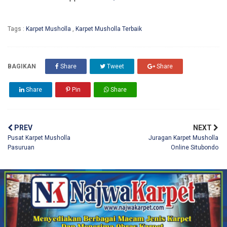
Tags :
Karpet Musholla
,
Karpet Musholla Terbaik
BAGIKAN
Share
Tweet
Share
Share
Pin
Share
PREV
NEXT
Pusat Karpet Musholla
Juragan Karpet Musholla
Pasuruan
Online Situbondo