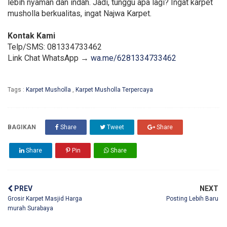
lebih nyaman dan indah. Jadi, tunggu apa lagi? Ingat karpet
musholla berkualitas, ingat Najwa Karpet.
Kontak Kami
Telp/SMS: 081334733462
Link Chat WhatsApp →
wa.me/6281334733462
Tags :
Karpet Musholla
,
Karpet Musholla Terpercaya
BAGIKAN
Share
Tweet
Share
Share
Pin
Share
PREV
NEXT
Grosir Karpet Masjid Harga
Posting Lebih Baru
murah Surabaya