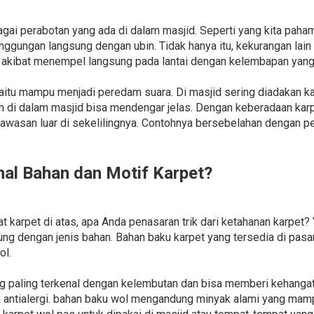
gai perabotan yang ada di dalam masjid. Seperti yang kita paham
nggungan langsung dengan ubin. Tidak hanya itu, kekurangan lain
ibat menempel langsung pada lantai dengan kelembapan yang 
yaitu mampu menjadi peredam suara. Di masjid sering diadakan 
 di dalam masjid bisa mendengar jelas. Dengan keberadaan karpe
kawasan luar di sekelilingnya. Contohnya bersebelahan dengan p
l Bahan dan Motif Karpet?
rpet di atas, apa Anda penasaran trik dari ketahanan karpet? 
ung dengan jenis bahan. Bahan baku karpet yang tersedia di pasa
ol.
g paling terkenal dengan kelembutan dan bisa memberi kehangat
dan antialergi. bahan baku wol mengandung minyak alami yang m