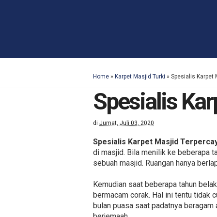
Home
»
Karpet Masjid Turki
»
Spesialis Karpet
Spesialis Ka
di
Jumat, Juli 03, 2020
Spesialis Karpet Masjid Terperca
di masjid. Bila menilik ke beberapa 
sebuah masjid. Ruangan hanya berlap
Kemudian saat beberapa tahun belaka
bermacam corak. Hal ini tentu tida
bulan puasa saat padatnya beragam 
berjemaah.