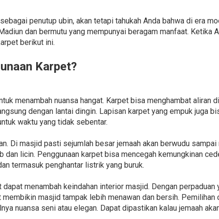
ebagai penutup ubin, akan tetapi tahukah Anda bahwa di era mod
 Madiun dan bermutu yang mempunyai beragam manfaat. Ketika A
pet berikut ini.
unaan Karpet?
untuk menambah nuansa hangat. Karpet bisa menghambat aliran di
angsung dengan lantai dingin. Lapisan karpet yang empuk juga 
untuk waktu yang tidak sebentar.
an. Di masjid pasti sejumlah besar jemaah akan berwudu sampai 
 dan licin. Penggunaan karpet bisa mencegah kemungkinan ceder
an termasuk penghantar listrik yang buruk.
t dapat menambah keindahan interior masjid. Dengan perpaduan y
at membikin masjid tampak lebih menawan dan bersih. Pemilihan
nya nuansa seni atau elegan. Dapat dipastikan kalau jemaah aka