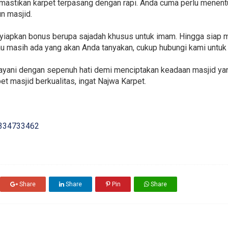
astikan karpet terpasang dengan rapi. Anda cuma perlu menent
n masjid.
enyiapkan bonus berupa sajadah khusus untuk imam. Hingga siap
lau masih ada yang akan Anda tanyakan, cukup hubungi kami untu
layani dengan sepenuh hati demi menciptakan keadaan masjid ya
et masjid berkualitas, ingat Najwa Karpet.
334733462
Share
Share
Pin
Share