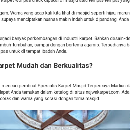
 karpet wol pas untuk dipakai di masjid atau tempat-tempat yang
. Warna yang acap kali kita lihat di masjid seperti hijau, marun
 supaya menciptakan nuansa makin indah untuk dipandang. Anda 
 terjadi banyak perkembangan di industri karpet. Bahkan desain-
umbuh-tumbuhan, sampai dengan bertema agamis. Tersedianya be
as untuk di tempat ibadah Anda.
rpet Mudah dan Berkualitas?
ntuk mencari pembuat Spesialis Karpet Masjid Terpercaya Madiun 
dapat Anda temukan dalam katalog di situs najwakarpet.com. Ad
 corak dan warna yang serasi dengan tema masjid.