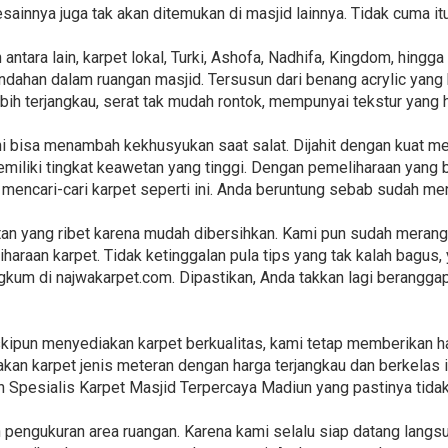
esainnya juga tak akan ditemukan di masjid lainnya. Tidak cuma 
antara lain, karpet lokal, Turki, Ashofa, Nadhifa, Kingdom, hingg
ahan dalam ruangan masjid. Tersusun dari benang acrylic yang k
ih terjangkau, serat tak mudah rontok, mempunyai tekstur yang 
 ini bisa menambah kekhusyukan saat salat. Dijahit dengan kuat 
miliki tingkat keawetan yang tinggi. Dengan pemeliharaan yang 
 mencari-cari karpet seperti ini. Anda beruntung sebab sudah me
an yang ribet karena mudah dibersihkan. Kami pun sudah merang
haraan karpet. Tidak ketinggalan pula tips yang tak kalah bagus,
angkum di najwakarpet.com. Dipastikan, Anda takkan lagi berangg
kipun menyediakan karpet berkualitas, kami tetap memberikan h
akan karpet jenis meteran dengan harga terjangkau dan berkelas 
n Spesialis Karpet Masjid Terpercaya Madiun yang pastinya tida
pengukuran area ruangan. Karena kami selalu siap datang langs