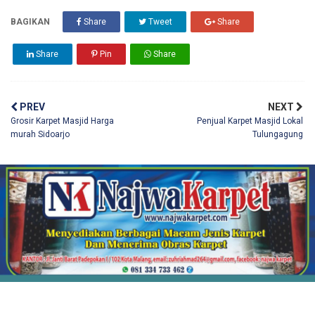
BAGIKAN
Share
Tweet
Share
Share
Pin
Share
PREV
NEXT
Grosir Karpet Masjid Harga
Penjual Karpet Masjid Lokal
murah Sidoarjo
Tulungagung