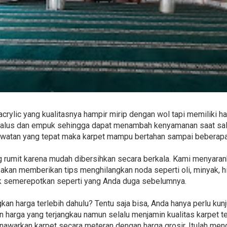
crylic yang kualitasnya hampir mirip dengan wol tapi memiliki har
 halus dan empuk sehingga dapat menambah kenyamanan saat sal
awatan yang tepat maka karpet mampu bertahan sampai beberapa
g rumit karena mudah dibersihkan secara berkala. Kami menyara
 akan memberikan tips menghilangkan noda seperti oli, minyak, 
k semerepotkan seperti yang Anda duga sebelumnya.
n harga terlebih dahulu? Tentu saja bisa, Anda hanya perlu kun
arga yang terjangkau namun selalu menjamin kualitas karpet terb
enawarkan karpet secara meteran dengan harga grosir. Itulah men