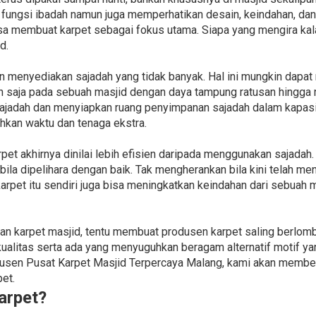
 fungsi ibadah namun juga memperhatikan desain, keindahan, da
sa membuat karpet sebagai fokus utama. Siapa yang mengira kala
d.
n menyediakan sajadah yang tidak banyak. Hal ini mungkin dapa
an saja pada sebuah masjid dengan daya tampung ratusan hingga 
ajadah dan menyiapkan ruang penyimpanan sajadah dalam kapasi
kan waktu dan tenaga ekstra.
et akhirnya dinilai lebih efisien daripada menggunakan sajadah.
bila dipelihara dengan baik. Tak mengherankan bila kini telah me
arpet itu sendiri juga bisa meningkatkan keindahan dari sebua
n karpet masjid, tentu membuat produsen karpet saling berlomb
alitas serta ada yang menyuguhkan beragam alternatif motif yang
n Pusat Karpet Masjid Terpercaya Malang, kami akan memberik
et.
arpet?