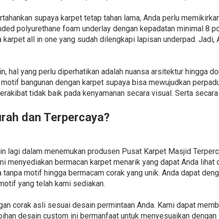
tahankan supaya karpet tetap tahan lama, Anda perlu memikirka
nded polyurethane foam underlay dengan kepadatan minimal 8 pon
a karpet all in one yang sudah dilengkapi lapisan underpad. Jadi, 
 hal yang perlu diperhatikan adalah nuansa arsitektur hingga do
 motif bangunan dengan karpet supaya bisa mewujudkan perpadua
erakibat tidak baik pada kenyamanan secara visual. Serta seca
urah dan Terpercaya?
kin lagi dalam menemukan produsen Pusat Karpet Masjid Terper
mi menyediakan bermacan karpet menarik yang dapat Anda lihat
na tanpa motif hingga bermacam corak yang unik. Anda dapat 
otif yang telah kami sediakan.
gan corak asli sesuai desain permintaan Anda. Kami dapat mem
ebihan desain custom ini bermanfaat untuk menyesuaikan dengan 