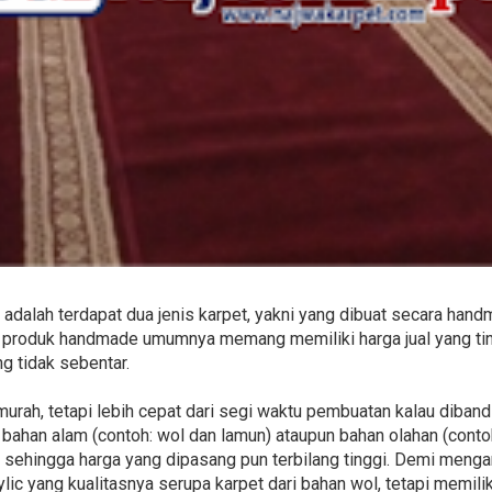
adalah terdapat dua jenis karpet, yakni yang dibuat secara han
ua produk handmade umumnya memang memiliki harga jual yang t
ng tidak sebentar.
 murah, tetapi lebih cepat dari segi waktu pembuatan kalau diba
i bahan alam (contoh: wol dan lamun) ataupun bahan olahan (contoh: 
sehingga harga yang dipasang pun terbilang tinggi. Demi mengant
lic yang kualitasnya serupa karpet dari bahan wol, tetapi memilik