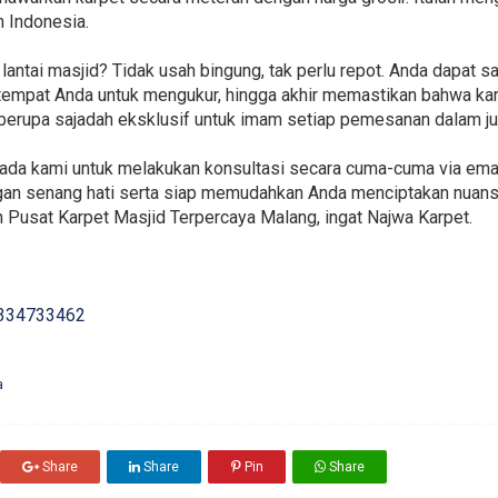
h Indonesia.
antai masjid? Tidak usah bingung, tak perlu repot. Anda dapat s
 tempat Anda untuk mengukur, hingga akhir memastikan bahwa ka
berupa sajadah eksklusif untuk imam setiap pemesanan dalam jum
ada kami untuk melakukan konsultasi secara cuma-cuma via emai
an senang hati serta siap memudahkan Anda menciptakan nuansa
n Pusat Karpet Masjid Terpercaya Malang, ingat Najwa Karpet.
334733462
a
Share
Share
Pin
Share