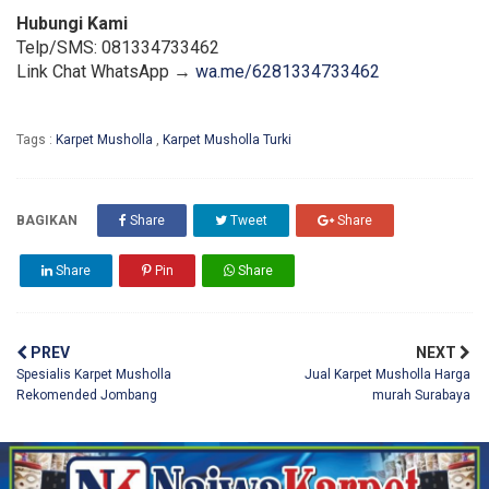
Hubungi Kami
Telp/SMS: 081334733462
Link Chat WhatsApp →
wa.me/6281334733462
Tags :
Karpet Musholla
,
Karpet Musholla Turki
BAGIKAN
Share
Tweet
Share
Share
Pin
Share
PREV
NEXT
Spesialis Karpet Musholla
Jual Karpet Musholla Harga
Rekomended Jombang
murah Surabaya