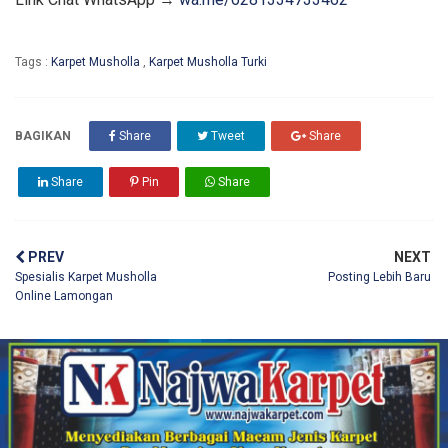
Tags :
Karpet Musholla
,
Karpet Musholla Turki
BAGIKAN
Share
Tweet
Share
Share
Pin
Share
PREV
NEXT
Spesialis Karpet Musholla
Posting Lebih Baru
Online Lamongan