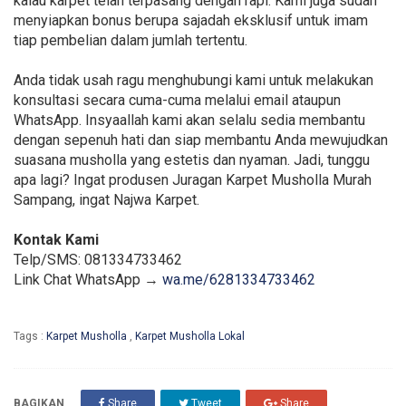
kalau karpet telah terpasang dengan rapi. Kami juga sudah
menyiapkan bonus berupa sajadah eksklusif untuk imam
tiap pembelian dalam jumlah tertentu.
Anda tidak usah ragu menghubungi kami untuk melakukan
konsultasi secara cuma-cuma melalui email ataupun
WhatsApp. Insyaallah kami akan selalu sedia membantu
dengan sepenuh hati dan siap membantu Anda mewujudkan
suasana musholla yang estetis dan nyaman. Jadi, tunggu
apa lagi? Ingat produsen Juragan Karpet Musholla Murah
Sampang, ingat Najwa Karpet.
Kontak Kami
Telp/SMS: 081334733462
Link Chat WhatsApp →
wa.me/6281334733462
Tags :
Karpet Musholla
,
Karpet Musholla Lokal
BAGIKAN
Share
Tweet
Share