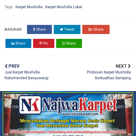
Tags :
Karpet Musholla
,
Karpet Musholla Lokal
BAGIKAN
Share
Tweet
Share
Share
Pin
Share
PREV
NEXT
Jual Karpet Musholla
Produsen Karpet Musholla
Rekomended Banyuwangi
Berkualitas Sampang