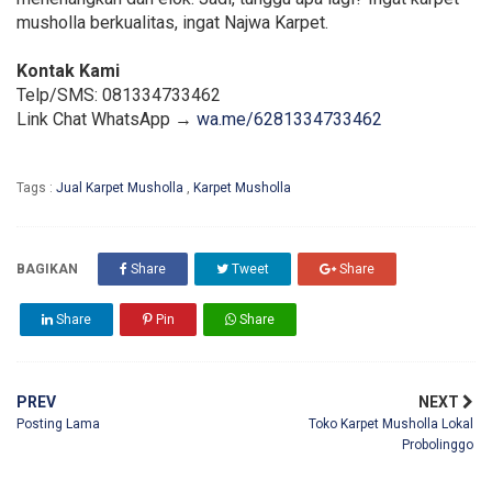
musholla berkualitas, ingat Najwa Karpet.
Kontak Kami
Telp/SMS: 081334733462
Link Chat WhatsApp →
wa.me/6281334733462
Tags :
Jual Karpet Musholla
,
Karpet Musholla
BAGIKAN
Share
Tweet
Share
Share
Pin
Share
PREV
NEXT
Posting Lama
Toko Karpet Musholla Lokal
Probolinggo