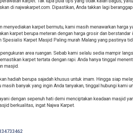
perawatan karpet. Tak lupa pula tips yang tidak kalah bagus, yai
iskan di najwakarpet.com. Dipastikan, Anda takkan lagi beranggap
n menyediakan karpet bermutu, kami masih menawarkan harga y
kan karpet berupa meteran dengan harga grosir dan berstandar i
n Spesialis Karpet Masjid Paling murah Malang yang pastinya ti
 pengukuran area ruangan. Sebab kami selalu sedia mampir lang
mastikan karpet tertata dengan rapi. Anda hanya tinggal menent
n masjid.
iakan hadiah berupa sajadah khusus untuk imam. Hingga siap mel
u masih banyak yang ingin Anda tanyakan, tinggal hubungi kami u
layani dengan sepenuh hati demi menciptakan keadaan masjid ya
asjid berkualitas, ingat Najwa Karpet.
334733462