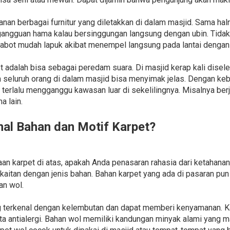
an berbagai furnitur yang diletakkan di dalam masjid. Sama ha
 gangguan hama kalau bersinggungan langsung dengan ubin. Tidak 
abot mudah lapuk akibat menempel langsung pada lantai dengan
t adalah bisa sebagai peredam suara. Di masjid kerap kali disel
eluruh orang di dalam masjid bisa menyimak jelas. Dengan ke
 terlalu mengganggu kawasan luar di sekelilingnya. Misalnya ber
a lain.
l Bahan dan Motif Karpet?
karpet di atas, apakah Anda penasaran rahasia dari ketahanan 
kaitan dengan jenis bahan. Bahan karpet yang ada di pasaran pun 
an wol.
ng terkenal dengan kelembutan dan dapat memberi kenyamanan. 
serta antialergi. Bahan wol memiliki kandungan minyak alami y