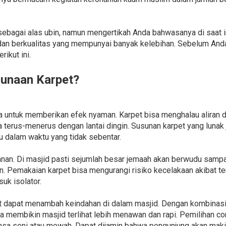
ebagai alas ubin, namun mengertikah Anda bahwasanya di saat i
dan berkualitas yang mempunyai banyak kelebihan. Sebelum And
ikut ini.
unaan Karpet?
a untuk memberikan efek nyaman. Karpet bisa menghalau aliran di
 terus-menerus dengan lantai dingin. Susunan karpet yang luna
 dalam waktu yang tidak sebentar.
nan. Di masjid pasti sejumlah besar jemaah akan berwudu sampa
in. Pemakaian karpet bisa mengurangi risiko kecelakaan akibat t
uk isolator.
t dapat menambah keindahan di dalam masjid. Dengan kombinasi 
sa membikin masjid terlihat lebih menawan dan rapi. Pemilihan c
sa seni atau mewah. Dapat dijamin bahwa pengunjung akan makin