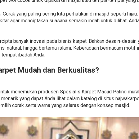
pet wol cocok untuk dipakai di masjid atau tempat-tempat yang b
Corak yang paling sering kita perhatikan di masjid seperti hijau,
itar agar menciptakan suasana semakin indah untuk dilihat. And
 tercipta banyak inovasi pada bisnis karpet. Bahkan desain-desain
s, natural, hingga bertema islami. Keberadaan bermacam motif i
 tempat ibadah Anda.
rpet Mudah dan Berkualitas?
gi untuk menemukan produsen Spesialis Karpet Masjid Paling mu
enarik yang dapat Anda lihat dalam katalog di situs najwakarp
ilih corak serta warna yang selaras dengan konsep masjid.