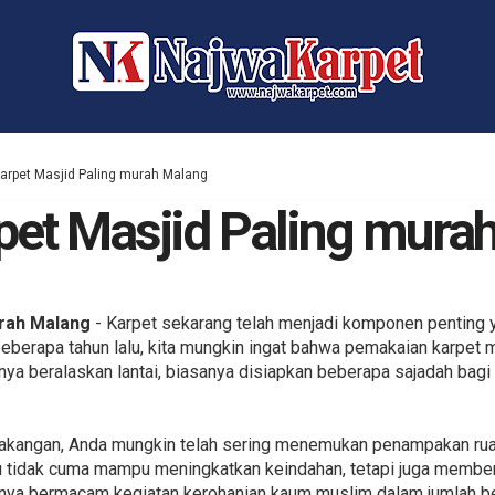
Karpet Masjid Paling murah Malang
rpet Masjid Paling mura
urah Malang
- Karpet sekarang telah menjadi komponen penting ya
e beberapa tahun lalu, kita mungkin ingat bahwa pemakaian karpet
nya beralaskan lantai, biasanya disiapkan beberapa sajadah bag
lakangan, Anda mungkin telah sering menemukan penampakan rua
u tidak cuma mampu meningkatkan keindahan, tetapi juga memberi
tnya bermacam kegiatan kerohanian kaum muslim dalam jumlah b