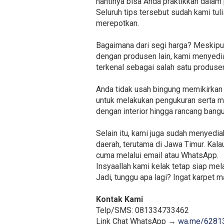
nantinya bisa Anda praktikkan dalam 
Seluruh tips tersebut sudah kami tul
merepotkan.
Bagaimana dari segi harga? Meskipu
dengan produsen lain, kami menyedia
terkenal sebagai salah satu produse
Anda tidak usah bingung memikirkan
untuk melakukan pengukuran serta me
dengan interior hingga rancang bangu
Selain itu, kami juga sudah menyed
daerah, terutama di Jawa Timur. Kala
cuma melalui email atau WhatsApp.
Insyaallah kami kelak tetap siap me
Jadi, tunggu apa lagi? Ingat karpet m
Kontak Kami
Telp/SMS: 081334733462
Link Chat WhatsApp →
wa.me/6281