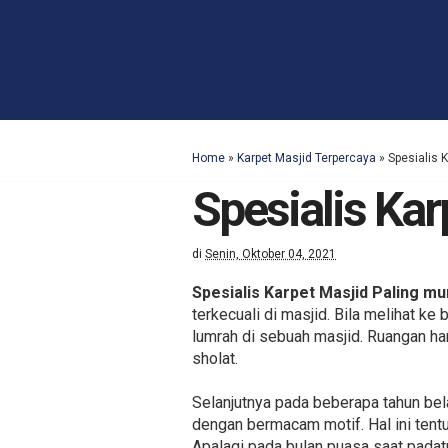
Home
»
Karpet Masjid Terpercaya
»
Spesialis 
Spesialis Ka
di
Senin, Oktober 04, 2021
Spesialis Karpet Masjid Paling m
terkecuali di masjid. Bila melihat k
lumrah di sebuah masjid. Ruangan ha
sholat.
Selanjutnya pada beberapa tahun be
dengan bermacam motif. Hal ini tent
Apalagi pada bulan puasa saat pada