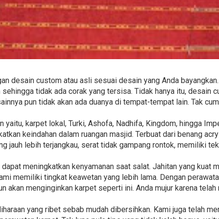
an desain custom atau asli sesuai desain yang Anda bayangkan. 
ehingga tidak ada corak yang tersisa. Tidak hanya itu, desain 
sainnya pun tidak akan ada duanya di tempat-tempat lain. Tak cu
 yaitu, karpet lokal, Turki, Ashofa, Nadhifa, Kingdom, hingga Im
tkan keindahan dalam ruangan masjid. Terbuat dari benang acry
 jauh lebih terjangkau, serat tidak gampang rontok, memiliki tek
ini dapat meningkatkan kenyamanan saat salat. Jahitan yang kuat
ami memiliki tingkat keawetan yang lebih lama. Dengan perawat
un akan menginginkan karpet seperti ini. Anda mujur karena tela
iharaan yang ribet sebab mudah dibersihkan. Kami juga telah m