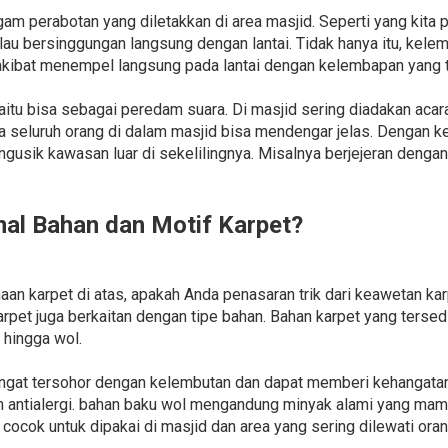
am perabotan yang diletakkan di area masjid. Seperti yang kita
lau bersinggungan langsung dengan lantai. Tidak hanya itu, kele
akibat menempel langsung pada lantai dengan kelembapan yang t
yaitu bisa sebagai peredam suara. Di masjid sering diadakan ac
seluruh orang di dalam masjid bisa mendengar jelas. Dengan ke
engusik kawasan luar di sekelilingnya. Misalnya berjejeran denga
l Bahan dan Motif Karpet?
 karpet di atas, apakah Anda penasaran trik dari keawetan kar
arpet juga berkaitan dengan tipe bahan. Bahan karpet yang terse
s hingga wol.
angat tersohor dengan kelembutan dan dapat memberi kehangatan.
dan antialergi. bahan baku wol mengandung minyak alami yang
 cocok untuk dipakai di masjid dan area yang sering dilewati oran