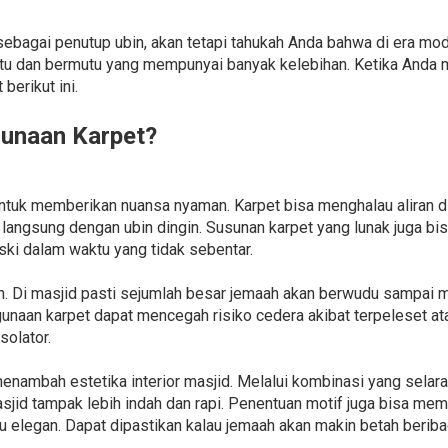
ebagai penutup ubin, akan tetapi tahukah Anda bahwa di era mo
tu dan bermutu yang mempunyai banyak kelebihan. Ketika Anda m
erikut ini.
unaan Karpet?
untuk memberikan nuansa nyaman. Karpet bisa menghalau aliran di
a langsung dengan ubin dingin. Susunan karpet yang lunak juga 
ski dalam waktu yang tidak sebentar.
n. Di masjid pasti sejumlah besar jemaah akan berwudu sampai me
naan karpet dapat mencegah risiko cedera akibat terpeleset atau
solator.
 menambah estetika interior masjid. Melalui kombinasi yang selar
sjid tampak lebih indah dan rapi. Penentuan motif juga bisa m
au elegan. Dapat dipastikan kalau jemaah akan makin betah beriba