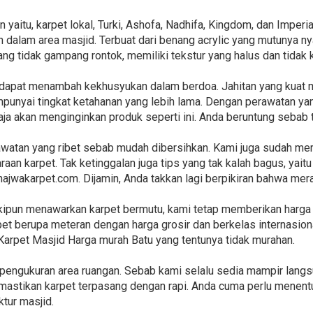
 yaitu, karpet lokal, Turki, Ashofa, Nadhifa, Kingdom, dan Imper
alam area masjid. Terbuat dari benang acrylic yang mutunya nya
nang tidak gampang rontok, memiliki tekstur yang halus dan tidak 
ni dapat menambah kekhusyukan dalam berdoa. Jahitan yang kuat
mpunyai tingkat ketahanan yang lebih lama. Dengan perawatan ya
saja akan menginginkan produk seperti ini. Anda beruntung sebab
watan yang ribet sebab mudah dibersihkan. Kami juga sudah me
aan karpet. Tak ketinggalan juga tips yang tak kalah bagus, yait
 najwakarpet.com. Dijamin, Anda takkan lagi berpikiran bahwa mer
kipun menawarkan karpet bermutu, kami tetap memberikan harga 
et berupa meteran dengan harga grosir dan berkelas internasiona
Karpet Masjid Harga murah Batu yang tentunya tidak murahan.
pengukuran area ruangan. Sebab kami selalu sedia mampir langs
stikan karpet terpasang dengan rapi. Anda cuma perlu menentu
ktur masjid.