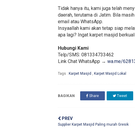
Tidak hanya itu, kami juga telah m
daerah, terutama di Jatim. Bila mas
email atau WhatsApp.
Insyaallah kami akan tetap siap mel
apa lagi? Ingat karpet masjid berkual
Hubungi Kami
Telp/SMS: 081334733462
Link Chat WhatsApp →
wa.me/6281
Tags :
Karpet Masjid
,
Karpet Masjid Lokal
BAGIKAN
Share
Tweet
PREV
Supplier Karpet Masjid Paling murah Gresik