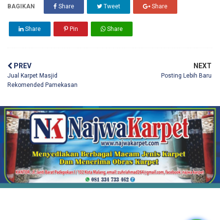
BAGIKAN
Share
Tweet
Share
Share
Pin
Share
PREV
NEXT
Jual Karpet Masjid
Posting Lebih Baru
Rekomended Pamekasan