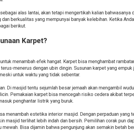
ebagai alas lantai, akan tetapi mengertikah kalian bahwasanya 
 dan berkualitas yang mempunyai banyak kelebihan. Ketika Anda
gai berikut.
unaan Karpet?
 untuk menambah efek hangat. Karpet bisa menghambat rambatan 
ra terus-menerus dengan ubin dingin. Susunan karpet yang empuk
meski untuk waktu yang tidak sebentar.
an. Di masjid tentu sejumlah besar jemaah akan mengambil wudu 
cin. Pemakaian karpet bisa mencegah risiko cedera akibat terpel
asuk penghantar listrik yang buruk.
bisa menambah estetika interior masjid. Dengan perpaduan yang t
in masjid terlihat lebih indah dan bersih. Pemilihan corak pun 
tau mewah. Bisa dijamin bahwa pengunjung akan semakin betah ber