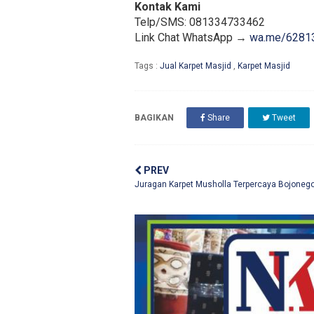
Kontak Kami
Telp/SMS: 081334733462
Link Chat WhatsApp →
wa.me/6281
Tags :
Jual Karpet Masjid
,
Karpet Masjid
BAGIKAN
Share
Tweet
PREV
Juragan Karpet Musholla Terpercaya Bojoneg