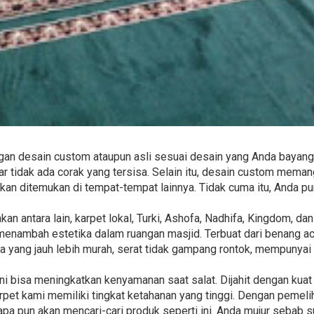
gan desain custom ataupun asli sesuai desain yang Anda bayangk
 tidak ada corak yang tersisa. Selain itu, desain custom meman
akan ditemukan di tempat-tempat lainnya. Tidak cuma itu, Anda
an antara lain, karpet lokal, Turki, Ashofa, Nadhifa, Kingdom, d
enambah estetika dalam ruangan masjid. Terbuat dari benang ac
 yang jauh lebih murah, serat tidak gampang rontok, mempunyai t
ini bisa meningkatkan kenyamanan saat salat. Dijahit dengan ku
arpet kami memiliki tingkat ketahanan yang tinggi. Dengan pemel
apa pun akan mencari-cari produk seperti ini. Anda mujur sebab 