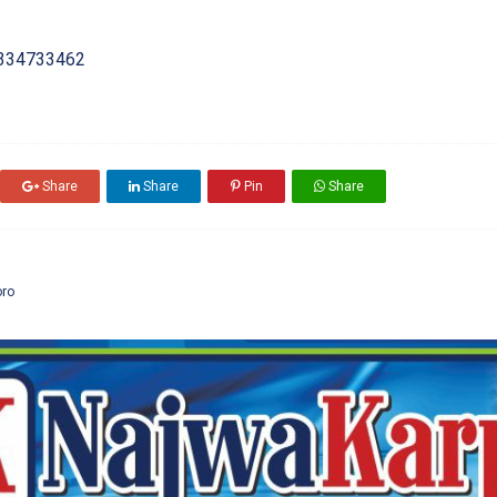
334733462
Share
Share
Pin
Share
oro