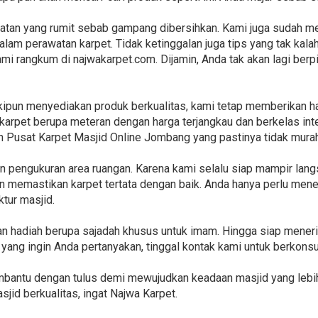
tan yang rumit sebab gampang dibersihkan. Kami juga sudah me
lam perawatan karpet. Tidak ketinggalan juga tips yang tak kala
mi rangkum di najwakarpet.com. Dijamin, Anda tak akan lagi berp
kipun menyediakan produk berkualitas, kami tetap memberikan ha
 karpet berupa meteran dengan harga terjangkau dan berkelas int
n Pusat Karpet Masjid Online Jombang yang pastinya tidak mura
n pengukuran area ruangan. Karena kami selalu siap mampir lan
 memastikan karpet tertata dengan baik. Anda hanya perlu mene
ktur masjid.
kan hadiah berupa sajadah khusus untuk imam. Hingga siap mene
 yang ingin Anda pertanyakan, tinggal kontak kami untuk berkonsul
embantu dengan tulus demi mewujudkan keadaan masjid yang lebi
jid berkualitas, ingat Najwa Karpet.