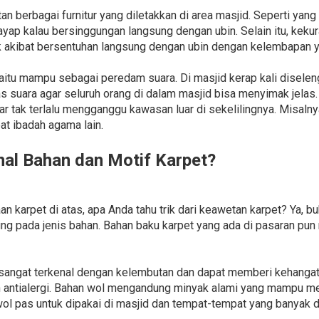
n berbagai furnitur yang diletakkan di area masjid. Seperti ya
rayap kalau bersinggungan langsung dengan ubin. Selain itu, keku
k akibat bersentuhan langsung dengan ubin dengan kelembapan ya
yaitu mampu sebagai peredam suara. Di masjid kerap kali disel
suara agar seluruh orang di dalam masjid bisa menyimak jelas.
r tak terlalu mengganggu kawasan luar di sekelilingnya. Misal
at ibadah agama lain.
l Bahan dan Motif Karpet?
 karpet di atas, apa Anda tahu trik dari keawetan karpet? Ya, b
ng pada jenis bahan. Bahan baku karpet yang ada di pasaran pun 
sangat terkenal dengan kelembutan dan dapat memberi kehanga
dan antialergi. Bahan wol mengandung minyak alami yang mampu 
wol pas untuk dipakai di masjid dan tempat-tempat yang banyak d