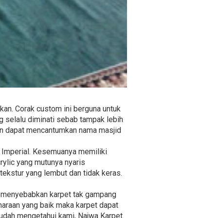
an. Corak custom ini berguna untuk
g selalu diminati sebab tampak lebih
 pun dapat mencantumkan nama masjid
an Imperial. Kesemuanya memiliki
rylic yang mutunya nyaris
ekstur yang lembut dan tidak keras.
at menyebabkan karpet tak gampang
iharaan yang baik maka karpet dapat
sudah mengetahui kami, Najwa Karpet.