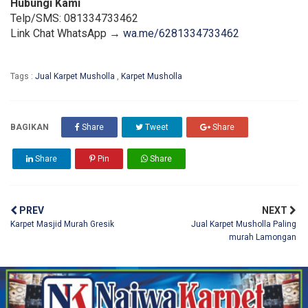
Hubungi Kami
Telp/SMS: 081334733462
Link Chat WhatsApp →
wa.me/6281334733462
Tags :
Jual Karpet Musholla
,
Karpet Musholla
BAGIKAN
Share
Tweet
Share
Share
Pin
Share
PREV
NEXT
Karpet Masjid Murah Gresik
Jual Karpet Musholla Paling
murah Lamongan