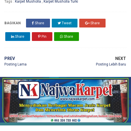
Tags :
Karpet Musholla
,
Karpet Musholla Turki
BAGIKAN
Share
Tweet
Share
Share
Pin
Share
PREV
NEXT
Posting Lama
Posting Lebih Baru