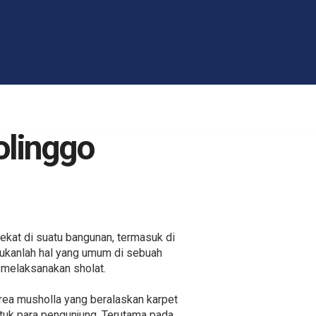
olinggo
ekat di suatu bangunan, termasuk di
 bukanlah hal yang umum di sebuah
 melaksanakan sholat.
rea musholla yang beralaskan karpet
tuk para pengunjung. Terutama pada