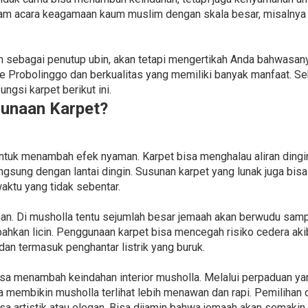
am acara keagamaan kaum muslim dengan skala besar, misalnya 
 sebagai penutup ubin, akan tetapi mengertikah Anda bahwasany
ne Probolinggo dan berkualitas yang memiliki banyak manfaat. S
gsi karpet berikut ini.
unaan Karpet?
untuk menambah efek nyaman. Karpet bisa menghalau aliran dingin
angsung dengan lantai dingin. Susunan karpet yang lunak juga b
aktu yang tidak sebentar.
an. Di musholla tentu sejumlah besar jemaah akan berwudu samp
kan licin. Penggunaan karpet bisa mencegah risiko cedera akibat
an termasuk penghantar listrik yang buruk.
isa menambah keindahan interior musholla. Melalui perpaduan yan
sa membikin musholla terlihat lebih menawan dan rapi. Pemilihan
sa artistik atau elegan. Bisa dijamin bahwa jemaah akan semakin