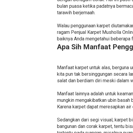
bulan puasa ketika padatnya bermac
tarawih berjemaah.
Walau penggunaan karpet diutamakan
ragam Penjual Karpet Musholla Onli
baiknya Anda mengetahui beberapa fun
Apa Sih Manfaat Pengg
Manfaat karpet untuk alas, berguna 
kita pun tak bersinggungan secara l
salat dan berdiam diri meski dalam w
Manfaat lainnya adalah untuk keaman
mungkin mengakibatkan ubin basah bah
Karena karpet dapat meresapkan air d
Sedangkan dari segi visual, karpet b
bangunan dan corak karpet, tentu bi
tertentu pada ruangan, misalnya nuan