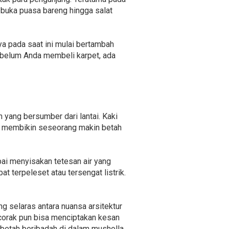
buka puasa bareng hingga salat
a pada saat ini mulai bertambah
ebelum Anda membeli karpet, ada
 yang bersumber dari lantai. Kaki
isa membikin seseorang makin betah
ai menyisakan tetesan air yang
 terpeleset atau tersengat listrik.
g selaras antara nuansa arsitektur
 corak pun bisa menciptakan kesan
 betah beribadah di dalam musholla.