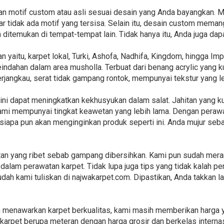
n motif custom atau asli sesuai desain yang Anda bayangkan. M
 tidak ada motif yang tersisa. Selain itu, desain custom memang
n ditemukan di tempat-tempat lain. Tidak hanya itu, Anda juga d
 yaitu, karpet lokal, Turki, Ashofa, Nadhifa, Kingdom, hingga Im
dahan dalam area musholla. Terbuat dari benang acrylic yang k
h terjangkau, serat tidak gampang rontok, mempunyai tekstur yang
 ini dapat meningkatkan kekhusyukan dalam salat. Jahitan yang 
kami mempunyai tingkat keawetan yang lebih lama. Dengan peraw
 siapa pun akan menginginkan produk seperti ini. Anda mujur se
an yang ribet sebab gampang dibersihkan. Kami pun sudah mera
dalam perawatan karpet. Tidak lupa juga tips yang tidak kalah pe
sudah kami tuliskan di najwakarpet.com. Dipastikan, Anda takkan
n menawarkan karpet berkualitas, kami masih memberikan harga 
karpet berupa meteran dengan harga grosir dan berkelas internas