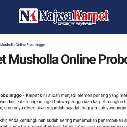
 Musholla Online Probolinggo
et Musholla Online Prob
robolinggo
- Karpet kini sudah menjadi elemen penting yang mel
tahun lalu, kita mungkin ingat bahwa penggunaan karpet mungkin
n, umumnya disediakan sejumlah sajadah bagi jemaah yang ingin
rakhir, Anda kemungkinan sudah sering menemukan penampakan a
 tidak cuma bisa menambah keindahan, tetapi juga kenyamanan un