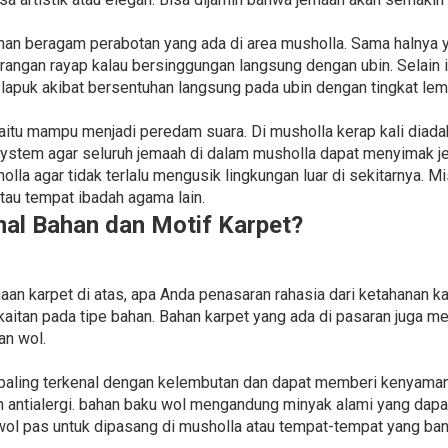
an beragam perabotan yang ada di area musholla. Sama halnya y
rangan rayap kalau bersinggungan langsung dengan ubin. Selain i
 lapuk akibat bersentuhan langsung pada ubin dengan tingkat lem
yaitu mampu menjadi peredam suara. Di musholla kerap kali dia
tem agar seluruh jemaah di dalam musholla dapat menyimak je
lla agar tidak terlalu mengusik lingkungan luar di sekitarnya. M
tau tempat ibadah agama lain.
l Bahan dan Motif Karpet?
n karpet di atas, apa Anda penasaran rahasia dari ketahanan ka
aitan pada tipe bahan. Bahan karpet yang ada di pasaran juga me
an wol.
paling terkenal dengan kelembutan dan dapat memberi kenyama
dan antialergi. bahan baku wol mengandung minyak alami yang d
wol pas untuk dipasang di musholla atau tempat-tempat yang bany