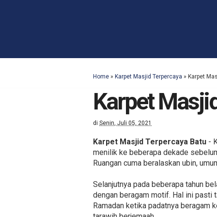
Home
»
Karpet Masjid Terpercaya
»
Karpet Mas
Karpet Masji
di
Senin, Juli 05, 2021
Karpet Masjid Terpercaya Batu
- K
menilik ke beberapa dekade sebelum 
Ruangan cuma beralaskan ubin, umum
Selanjutnya pada beberapa tahun be
dengan beragam motif. Hal ini pasti
Ramadan ketika padatnya beragam ke
tarawih berjemaah.