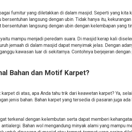
gai furnitur yang diletakkan di dalam masjid. Seperti yang kita 
 bersentuhan langsung dengan ubin. Tidak hanya itu, kekurangan 
 bersentuhan langsung dengan ubin dengan kelembapan yang tin
 yaitu mampu menjadi peredam suara. Di masjid kerap kali disel
ruh jemaah di dalam masjid dapat menyimak jelas. Dengan adanya
gganggu kawasan luar di sekitarnya. Contohnya berjejeran dengan
l Bahan dan Motif Karpet?
pet di atas, apa Anda tahu trik dari keawetan karpet? Ya, selai
an jenis bahan. Bahan karpet yang tersedia di pasaran juga ada 
gat terkenal dengan kelembutan serta dapat memberi kehangatan
dan antialergi. Bahan wol mengandung minyak alami yang mampu 