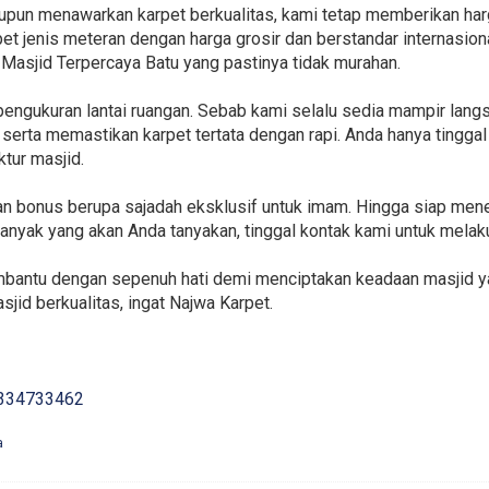
aupun menawarkan karpet berkualitas, kami tetap memberikan harg
t jenis meteran dengan harga grosir dan berstandar internasiona
 Masjid Terpercaya Batu yang pastinya tidak murahan.
pengukuran lantai ruangan. Sebab kami selalu sedia mampir lan
rta memastikan karpet tertata dengan rapi. Anda hanya tinggal
ktur masjid.
kan bonus berupa sajadah eksklusif untuk imam. Hingga siap me
h banyak yang akan Anda tanyakan, tinggal kontak kami untuk mel
mbantu dengan sepenuh hati demi menciptakan keadaan masjid ya
jid berkualitas, ingat Najwa Karpet.
334733462
a