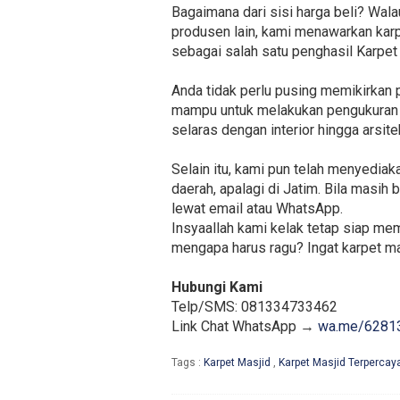
Bagaimana dari sisi harga beli? Wal
produsen lain, kami menawarkan karpe
sebagai salah satu penghasil Karpet
Anda tidak perlu pusing memikirkan 
mampu untuk melakukan pengukuran se
selaras dengan interior hingga arsite
Selain itu, kami pun telah menyedia
daerah, apalagi di Jatim. Bila masi
lewat email atau WhatsApp.
Insyaallah kami kelak tetap siap me
mengapa harus ragu? Ingat karpet mas
Hubungi Kami
Telp/SMS: 081334733462
Link Chat WhatsApp →
wa.me/6281
Tags :
Karpet Masjid
,
Karpet Masjid Terpercay