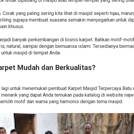
k untuk dipasang di masjid atau tempat-tempat yang sering dilal
orak yang paling sering kita lihat di masjid seperti hijau, marun
liling supaya membuat suasana semakin menyegarkan untuk dip
ain khusus.
 terjadi banyak perkembangan di bisnis karpet. Bahkan motif-mot
is, natural, sampai dengan bernuansa islami. Tersedianya berm
untuk masjid di tempat Anda.
rpet Mudah dan Berkualitas?
il lagi untuk menemukan pembuat Karpet Masjid Terpercaya Batu
menarik yang dapat Anda temukan pada katalog di website najw
milih motif dan warna yang harmonis dengan tema masjid.