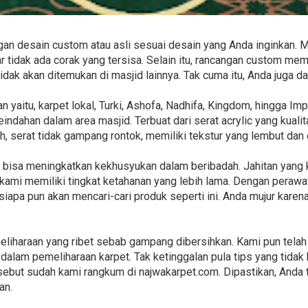
n desain custom atau asli sesuai desain yang Anda inginkan. M
tidak ada corak yang tersisa. Selain itu, rancangan custom mem
tidak akan ditemukan di masjid lainnya. Tak cuma itu, Anda juga
 yaitu, karpet lokal, Turki, Ashofa, Nadhifa, Kingdom, hingga Im
dahan dalam area masjid. Terbuat dari serat acrylic yang kuali
h, serat tidak gampang rontok, memiliki tekstur yang lembut dan
ni bisa meningkatkan kekhusyukan dalam beribadah. Jahitan yan
kami memiliki tingkat ketahanan yang lebih lama. Dengan perawa
siapa pun akan mencari-cari produk seperti ini. Anda mujur karen
liharaan yang ribet sebab gampang dibersihkan. Kami pun tela
dalam pemeliharaan karpet. Tak ketinggalan pula tips yang tidak k
ebut sudah kami rangkum di najwakarpet.com. Dipastikan, Anda t
an.