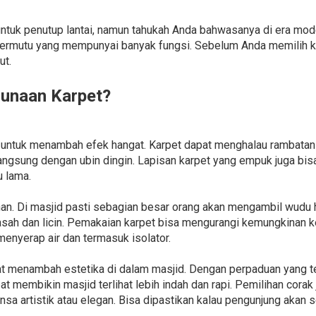
ntuk penutup lantai, namun tahukah Anda bahwasanya di era mod
bermutu yang mempunyai banyak fungsi. Sebelum Anda memilih k
ut.
unaan Karpet?
 untuk menambah efek hangat. Karpet dapat menghalau rambatan di
angsung dengan ubin dingin. Lapisan karpet yang empuk juga bi
u lama.
an. Di masjid pasti sebagian besar orang akan mengambil wudu 
ah dan licin. Pemakaian karpet bisa mengurangi kemungkinan kec
 menyerap air dan termasuk isolator.
pat menambah estetika di dalam masjid. Dengan perpaduan yang te
at membikin masjid terlihat lebih indah dan rapi. Pemilihan cora
nsa artistik atau elegan. Bisa dipastikan kalau pengunjung akan