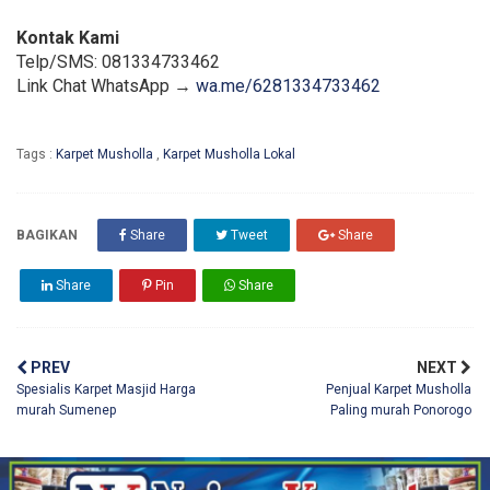
Kontak Kami
Telp/SMS: 081334733462
Link Chat WhatsApp →
wa.me/6281334733462
Tags :
Karpet Musholla
,
Karpet Musholla Lokal
BAGIKAN
Share
Tweet
Share
Share
Pin
Share
PREV
NEXT
Spesialis Karpet Masjid Harga
Penjual Karpet Musholla
murah Sumenep
Paling murah Ponorogo