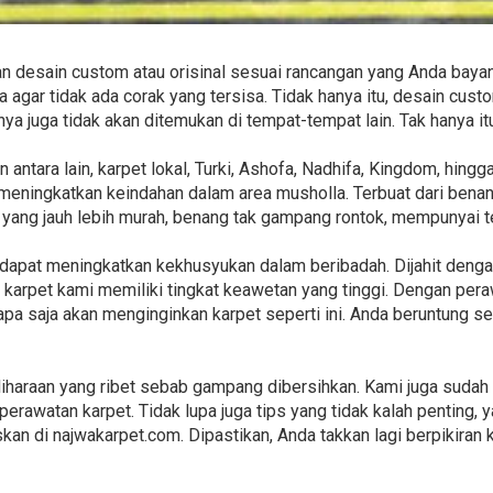
n desain custom atau orisinal sesuai rancangan yang Anda bayan
 agar tidak ada corak yang tersisa. Tidak hanya itu, desain cus
fnya juga tidak akan ditemukan di tempat-tempat lain. Tak hanya 
 antara lain, karpet lokal, Turki, Ashofa, Nadhifa, Kingdom, hing
eningkatkan keindahan dalam area musholla. Terbuat dari benang
 yang jauh lebih murah, benang tak gampang rontok, mempunyai t
ni dapat meningkatkan kekhusyukan dalam beribadah. Dijahit deng
 karpet kami memiliki tingkat keawetan yang tinggi. Dengan per
iapa saja akan menginginkan karpet seperti ini. Anda beruntung
haraan yang ribet sebab gampang dibersihkan. Kami juga suda
perawatan karpet. Tidak lupa juga tips yang tidak kalah penting, 
kan di najwakarpet.com. Dipastikan, Anda takkan lagi berpikiran