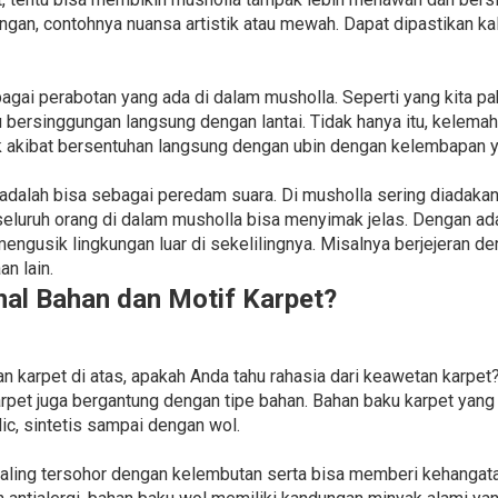
ngan, contohnya nuansa artistik atau mewah. Dapat dipastikan k
agai perabotan yang ada di dalam musholla. Seperti yang kita 
 bersinggungan langsung dengan lantai. Tidak hanya itu, kelemah
k akibat bersentuhan langsung dengan ubin dengan kelembapan ya
 adalah bisa sebagai peredam suara. Di musholla sering diadak
eluruh orang di dalam musholla bisa menyimak jelas. Dengan ada
 mengusik lingkungan luar di sekelilingnya. Misalnya berjejeran 
n lain.
l Bahan dan Motif Karpet?
arpet di atas, apakah Anda tahu rahasia dari keawetan karpet?
rpet juga bergantung dengan tipe bahan. Bahan baku karpet yang 
lic, sintetis sampai dengan wol.
ling tersohor dengan kelembutan serta bisa memberi kehangata