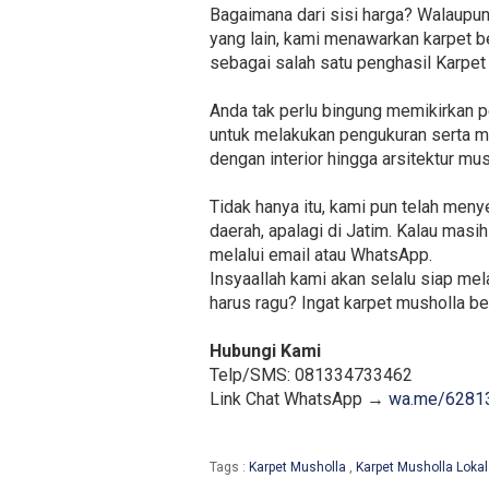
Bagaimana dari sisi harga? Walaupun
yang lain, kami menawarkan karpet b
sebagai salah satu penghasil Karpet
Anda tak perlu bingung memikirkan p
untuk melakukan pengukuran serta me
dengan interior hingga arsitektur mus
Tidak hanya itu, kami pun telah men
daerah, apalagi di Jatim. Kalau mas
melalui email atau WhatsApp.
Insyaallah kami akan selalu siap me
harus ragu? Ingat karpet musholla ber
Hubungi Kami
Telp/SMS: 081334733462
Link Chat WhatsApp →
wa.me/6281
Tags :
Karpet Musholla
,
Karpet Musholla Lokal