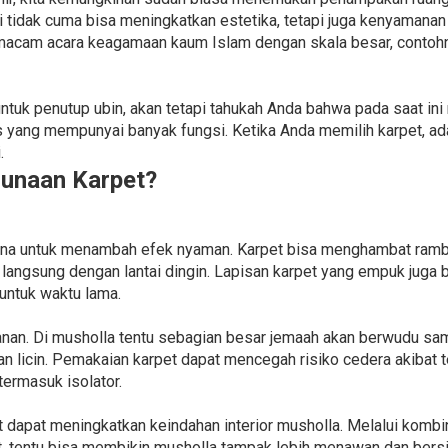
i tidak cuma bisa meningkatkan estetika, tetapi juga kenyamanan
macam acara keagamaan kaum Islam dengan skala besar, contoh
tuk penutup ubin, akan tetapi tahukah Anda bahwa pada saat ini
s yang mempunyai banyak fungsi. Ketika Anda memilih karpet, a
.
unaan Karpet?
una untuk menambah efek nyaman. Karpet bisa menghambat rambat
a langsung dengan lantai dingin. Lapisan karpet yang empuk juga
 untuk waktu lama.
an. Di musholla tentu sebagian besar jemaah akan berwudu samp
licin. Pemakaian karpet dapat mencegah risiko cedera akibat ter
termasuk isolator.
t dapat meningkatkan keindahan interior musholla. Melalui kombi
t, tentu bisa membikin musholla tampak lebih menawan dan bersi