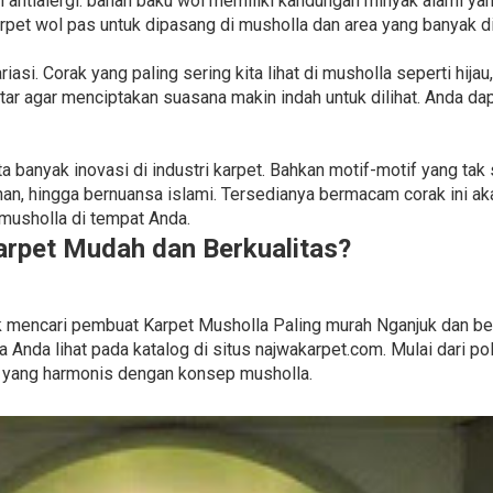
an antialergi. bahan baku wol memiliki kandungan minyak alami
rpet wol pas untuk dipasang di musholla dan area yang banyak di
iasi. Corak yang paling sering kita lihat di musholla seperti hijau
ar agar menciptakan suasana makin indah untuk dilihat. Anda d
ipta banyak inovasi di industri karpet. Bahkan motif-motif yang t
an, hingga bernuansa islami. Tersedianya bermacam corak ini 
musholla di tempat Anda.
rpet Mudah dan Berkualitas?
ntuk mencari pembuat Karpet Musholla Paling murah Nganjuk dan be
a Anda lihat pada katalog di situs najwakarpet.com. Mulai dari 
a yang harmonis dengan konsep musholla.