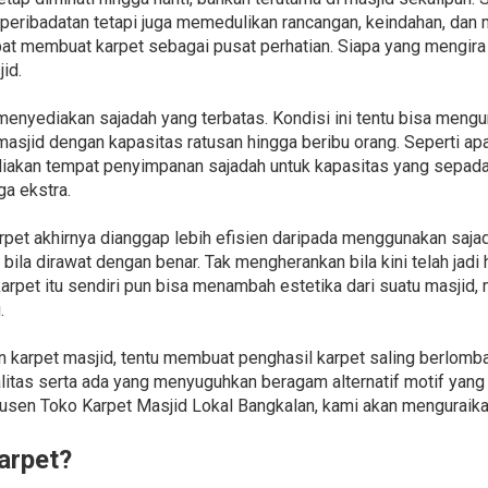
 peribadatan tetapi juga memedulikan rancangan, keindahan, da
pat membuat karpet sebagai pusat perhatian. Siapa yang mengira
id.
menyediakan sajadah yang terbatas. Kondisi ini tentu bisa meng
 masjid dengan kapasitas ratusan hingga beribu orang. Seperti ap
akan tempat penyimpanan sajadah untuk kapasitas yang sepadan
a ekstra.
rpet akhirnya dianggap lebih efisien daripada menggunakan sajad
bila dirawat dengan benar. Tak mengherankan bila kini telah jadi
karpet itu sendiri pun bisa menambah estetika dari suatu masjid
.
 karpet masjid, tentu membuat penghasil karpet saling berlomba
tas serta ada yang menyuguhkan beragam alternatif motif yang e
 Toko Karpet Masjid Lokal Bangkalan, kami akan menguraikan 
arpet?