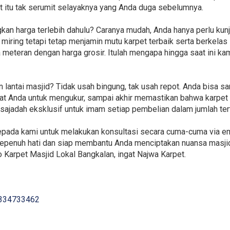
 itu tak serumit selayaknya yang Anda duga sebelumnya.
an harga terlebih dahulu? Caranya mudah, Anda hanya perlu kun
ring tetapi tetap menjamin mutu karpet terbaik serta berkelas i
a meteran dengan harga grosir. Itulah mengapa hingga saat ini ka
lantai masjid? Tidak usah bingung, tak usah repot. Anda bisa sa
at Anda untuk mengukur, sampai akhir memastikan bahwa karpet 
sajadah eksklusif untuk imam setiap pembelian dalam jumlah ter
epada kami untuk melakukan konsultasi secara cuma-cuma via em
sepenuh hati dan siap membantu Anda menciptakan nuansa masjid
 Karpet Masjid Lokal Bangkalan, ingat Najwa Karpet.
334733462