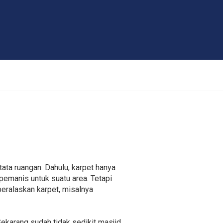
ta ruangan. Dahulu, karpet hanya
pemanis untuk suatu area. Tetapi
beralaskan karpet, misalnya
 Sekarang sudah tidak sedikit masjid