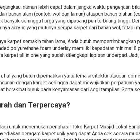
 terjangkau, namun lebih cepat dalam jangka waktu pengerjaan bi
dari bahan alam (contoh: wol dan lamun) ataupun bahan olahan (conto
k banyak sehingga harga yang dipasang pun terbilang tinggi. Dem
nya acrylic yang mutunya serupa karpet dari bahan wol, tetapi me
paya karpet semakin tahan lama, Anda butuh mempertimbangkan 
nded polyurethane foam underlay memiliki kepadatan minimal 8 po
 karpet all in one yang sudah dilengkapi lapisan underpad. Jadi, 
 hal yang butuh diperhatikan yaitu tema arsitektur ataupun domi
angunan dengan karpet sehingga dapat mewujudkan perpaduan ya
at berakibat buruk pada kenyamanan dari segi tampilan. Serta 
urah dan Terpercaya?
n lagi untuk menemukan penghasil Toko Karpet Masjid Lokal Bang
nyediakan beragam karpet unik yang dapat Anda cek secara muda