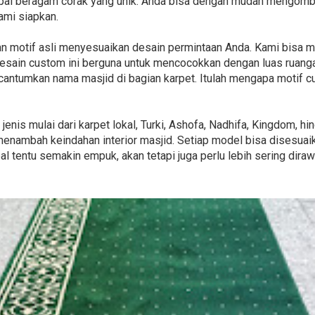
mpai beragam corak yang unik. Anda bisa dengan mudah mengombi
ami siapkan.
n motif asli menyesuaikan desain permintaan Anda. Kami bisa
 desain custom ini berguna untuk mencocokkan dengan luas ruanga
cantumkan nama masjid di bagian karpet. Itulah mengapa motif 
enis mulai dari karpet lokal, Turki, Ashofa, Nadhifa, Kingdom, 
enambah keindahan interior masjid. Setiap model bisa disesuai
al tentu semakin empuk, akan tetapi juga perlu lebih sering diraw