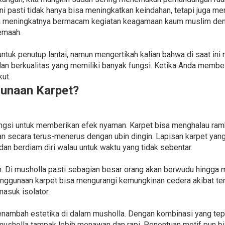
i pasti tidak hanya bisa meningkatkan keindahan, tetapi juga me
a meningkatnya bermacam kegiatan keagamaan kaum muslim deng
emaah.
tuk penutup lantai, namun mengertikah kalian bahwa di saat ini
n berkualitas yang memiliki banyak fungsi. Ketika Anda membel
ut.
unaan Karpet?
ungsi untuk memberikan efek nyaman. Karpet bisa menghalau ram
gan secara terus-menerus dengan ubin dingin. Lapisan karpet yan
n berdiam diri walau untuk waktu yang tidak sebentar.
. Di musholla pasti sebagian besar orang akan berwudu hingga m
ggunaan karpet bisa mengurangi kemungkinan cedera akibat tergel
asuk isolator.
menambah estetika di dalam musholla. Dengan kombinasi yang tepa
 musholla tampak lebih menawan dan rapi. Penentuan motif pun b