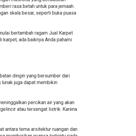
mberi rasa betah untuk para jemaah.
an skala besar, seperti buka puasa
 mulai bertambah ragam Jual Karpet
i karpet, ada baiknya Anda pahami
batan dingin yang bersumber dari
g lunak juga dapat membikin
eninggalkan percikan air yang akan
incir atau tersengat listrik. Karena
t antara tema arsitektur ruangan dan
isa memberikan nuansa tertentu pada