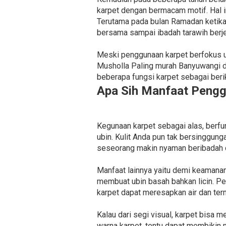
karpet dengan bermacam motif. Hal in
Terutama pada bulan Ramadan ketik
bersama sampai ibadah tarawih berj
Meski penggunaan karpet berfokus un
Musholla Paling murah Banyuwangi da
beberapa fungsi karpet sebagai berik
Apa Sih Manfaat Pengg
Kegunaan karpet sebagai alas, berf
ubin. Kulit Anda pun tak bersinggun
seseorang makin nyaman beribadah da
Manfaat lainnya yaitu demi keamanan
membuat ubin basah bahkan licin. Pen
karpet dapat meresapkan air dan term
Kalau dari segi visual, karpet bisa 
warna karpet, tentu dapat membikin