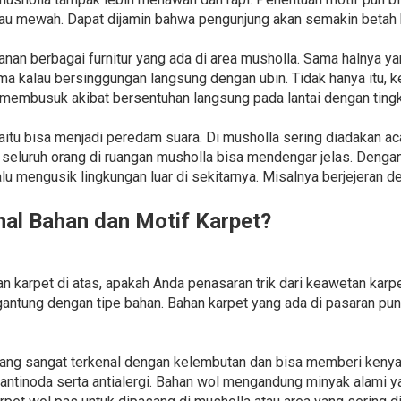
atau mewah. Dapat dijamin bahwa pengunjung akan semakin betah 
nan berbagai furnitur yang ada di area musholla. Sama halnya 
ama kalau bersinggungan langsung dengan ubin. Tidak hanya itu, 
membusuk akibat bersentuhan langsung pada lantai dengan tingk
yaitu bisa menjadi peredam suara. Di musholla sering diadakan 
luruh orang di ruangan musholla bisa mendengar jelas. Dengan
lalu mengusik lingkungan luar di sekitarnya. Misalnya berjejeran 
l Bahan dan Motif Karpet?
karpet di atas, apakah Anda penasaran trik dari keawetan karpe
gantung dengan tipe bahan. Bahan karpet yang ada di pasaran pun 
ang sangat terkenal dengan kelembutan dan bisa memberi kenya
 antinoda serta antialergi. Bahan wol mengandung minyak alam