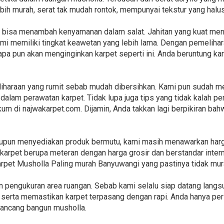
bih murah, serat tak mudah rontok, mempunyai tekstur yang halu
ini bisa menambah kenyamanan dalam salat. Jahitan yang kuat me
ami memiliki tingkat keawetan yang lebih lama. Dengan pemeliha
iapa pun akan menginginkan karpet seperti ini. Anda beruntung k
iharaan yang rumit sebab mudah dibersihkan. Kami pun sudah m
dalam perawatan karpet. Tidak lupa juga tips yang tidak kalah pe
kum di najwakarpet.com. Dijamin, Anda takkan lagi berpikiran ba
laupun menyediakan produk bermutu, kami masih menawarkan har
karpet berupa meteran dengan harga grosir dan berstandar intern
arpet Musholla Paling murah Banyuwangi yang pastinya tidak mur
 pengukuran area ruangan. Sebab kami selalu siap datang langs
erta memastikan karpet terpasang dengan rapi. Anda hanya per
 rancang bangun musholla.