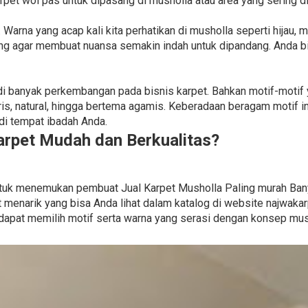
rpet wol pas untuk dipasang di musholla atau area yang sering di
 Warna yang acap kali kita perhatikan di musholla seperti hijau, 
ing agar membuat nuansa semakin indah untuk dipandang. Anda b
rjadi banyak perkembangan pada bisnis karpet. Bahkan motif-mot
is, natural, hingga bertema agamis. Keberadaan beragam motif 
di tempat ibadah Anda.
rpet Mudah dan Berkualitas?
 untuk menemukan pembuat Jual Karpet Musholla Paling murah Ba
enarik yang bisa Anda lihat dalam katalog di website najwakarp
dapat memilih motif serta warna yang serasi dengan konsep mus