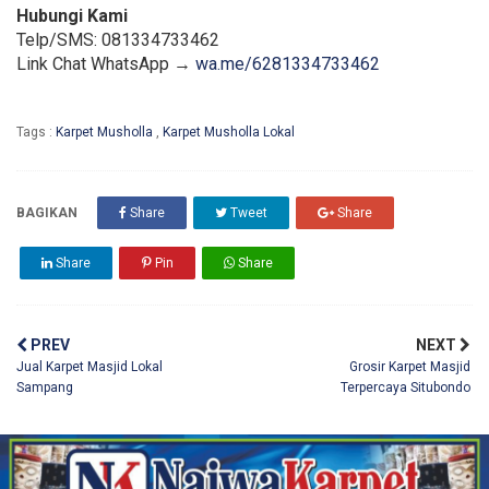
Hubungi Kami
Telp/SMS: 081334733462
Link Chat WhatsApp →
wa.me/6281334733462
Tags :
Karpet Musholla
,
Karpet Musholla Lokal
BAGIKAN
Share
Tweet
Share
Share
Pin
Share
PREV
NEXT
Jual Karpet Masjid Lokal
Grosir Karpet Masjid
Sampang
Terpercaya Situbondo