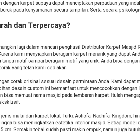
n dengan karpet supaya dapat menciptakan perpaduan yang indah
t buruk pada kenyamanan secara tampilan. Serta secara psikolo
urah dan Terpercaya?
mungkin lagi dalam mencari penghasil Distributor Karpet Masji
 Karena kami menyiapkan beragam karpet menarik yang dapat An
na tanpa motif sampai beragam motif yang unik. Anda bisa den
orak yang telah kami sediakan.
gan corak orisinal sesuai desain permintaan Anda. Kami dapat
ebihan desain custom ini bermanfaat untuk mencocokkan dengan l
pun bisa memuat nama masjid pada lembaran karpet. Itulah men
ksklusif.
nis mulai dari karpet lokal, Turki, Ashofa, Nadhifa, Kingdom, h
ngga bisa meningkatkan estetika interior masjid. Setiap model
1,5 cm. Semakin tebal sudah pasti makin empuk, namun juga butuh