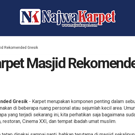
sjid Rekomended Gresik
Karpet Masjid Rekomend
ended Gresik
- Karpet merupakan komponen penting dalam sebua
nakan di beberapa ruang personal atau sejumlah kecil area. U
apa yang terjadi sekarang ini, kita perhatikan saja bagaimana sud
n, restoran, Cinema XXI, dan tempat ibadah umat muslim.
 tetap dipakai sampai nanti, bahkan terutama di masjid sekalipun.