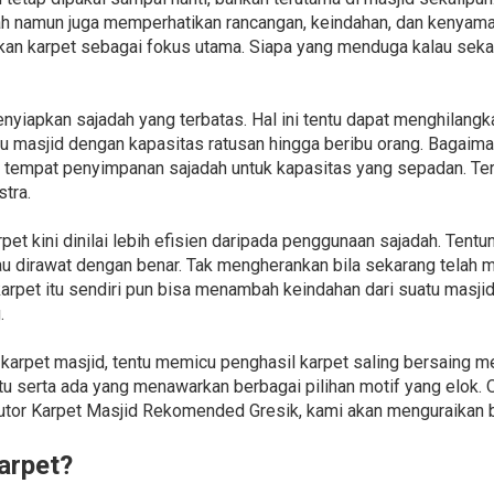
ah namun juga memperhatikan rancangan, keindahan, dan kenyama
kan karpet sebagai fokus utama. Siapa yang menduga kalau sekar
yiapkan sajadah yang terbatas. Hal ini tentu dapat menghilang
atu masjid dengan kapasitas ratusan hingga beribu orang. Bagaim
tempat penyimpanan sajadah untuk kapasitas yang sepadan. Terl
tra.
et kini dinilai lebih efisien daripada penggunaan sajadah. Tentun
u dirawat dengan benar. Tak mengherankan bila sekarang telah m
karpet itu sendiri pun bisa menambah keindahan dari suatu masji
.
arpet masjid, tentu memicu penghasil karpet saling bersaing m
 serta ada yang menawarkan berbagai pilihan motif yang elok.
tor Karpet Masjid Rekomended Gresik, kami akan menguraikan be
arpet?