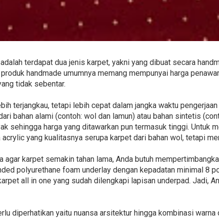
 adalah terdapat dua jenis karpet, yakni yang dibuat secara han
gala produk handmade umumnya memang mempunyai harga penawar
yang tidak sebentar.
bih terjangkau, tetapi lebih cepat dalam jangka waktu pengerjaa
ari bahan alami (contoh: wol dan lamun) atau bahan sintetis (contoh
ak sehingga harga yang ditawarkan pun termasuk tinggi. Untuk me
crylic yang kualitasnya serupa karpet dari bahan wol, tetapi mem
aga agar karpet semakin tahan lama, Anda butuh mempertimbangk
nded polyurethane foam underlay dengan kepadatan minimal 8 pon 
 karpet all in one yang sudah dilengkapi lapisan underpad. Jadi, An
erlu diperhatikan yaitu nuansa arsitektur hingga kombinasi warna