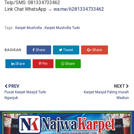
Telp/SMS: 081334733462
Link Chat WhatsApp →
wa.me/6281334733462
Tags :
Karpet Musholla
,
Karpet Musholla Turki
BAGIKAN
Share
Tweet
Share
Share
Pin
Share
PREV
NEXT
Pusat Karpet Masjid Turki
Karpet Masjid Paling murah
Nganjuk
Madiun