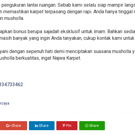
pengukuran lantai ruangan. Sebab kami selalu siap mampir lang
 memastikan karpet terpasang dengan rapi. Anda hanya tinggal m
un musholla.
yiapkan bonus berupa sajadah eksklusif untuk imam. Bahkan sedi
u masih banyak yang ingin Anda tanyakan, cukup kontak kami untu
layani dengan sepenuh hati demi menciptakan suasana musholla 
usholla berkualitas, ingat Najwa Karpet.
334733462
ercaya
Share
Share
Pin
Share