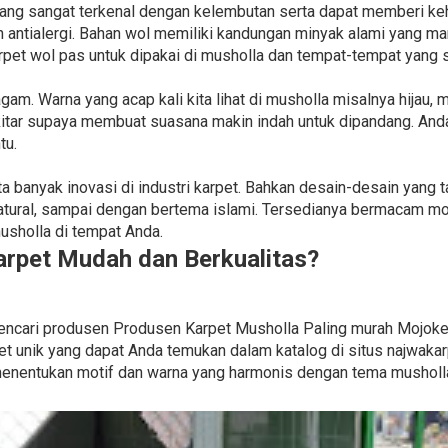
ng sangat terkenal dengan kelembutan serta dapat memberi keha
dan antialergi. Bahan wol memiliki kandungan minyak alami yan
arpet wol pas untuk dipakai di musholla dan tempat-tempat yang se
. Warna yang acap kali kita lihat di musholla misalnya hijau, m
kitar supaya membuat suasana makin indah untuk dipandang. An
tu.
ipta banyak inovasi di industri karpet. Bahkan desain-desain yan
tural, sampai dengan bertema islami. Tersedianya bermacam mot
usholla di tempat Anda.
rpet Mudah dan Berkualitas?
k mencari produsen Produsen Karpet Musholla Paling murah Mojoke
 unik yang dapat Anda temukan dalam katalog di situs najwaka
enentukan motif dan warna yang harmonis dengan tema musholl