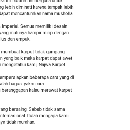
Motif custom ini berguna untuk
g lebih diminati karena tampak lebih
ga dapat mencantumkan nama musholla
ga Imperial. Semua memiliki desain
 yang mutunya hampir mirip dengan
alus dan empuk.
at membuat karpet tidak gampang
an yang baik maka karpet dapat awet
ah mengetahui kami, Najwa Karpet.
mempersiapkan beberapa cara yang di
alah bagus, yakni cara
gi beranggapan kalau merawat karpet
yang bersaing. Sebab tidak sama
nternasional. Itulah mengapa kami
ya tidak murahan.