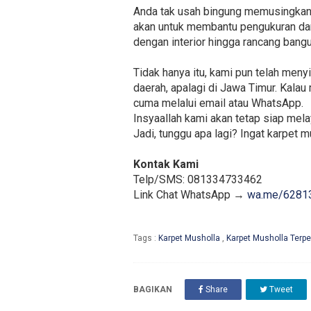
Anda tak usah bingung memusingkan 
akan untuk membantu pengukuran dan
dengan interior hingga rancang bang
Tidak hanya itu, kami pun telah men
daerah, apalagi di Jawa Timur. Kala
cuma melalui email atau WhatsApp.
Insyaallah kami akan tetap siap me
Jadi, tunggu apa lagi? Ingat karpet m
Kontak Kami
Telp/SMS: 081334733462
Link Chat WhatsApp →
wa.me/6281
Tags :
Karpet Musholla
,
Karpet Musholla Terp
BAGIKAN
Share
Tweet