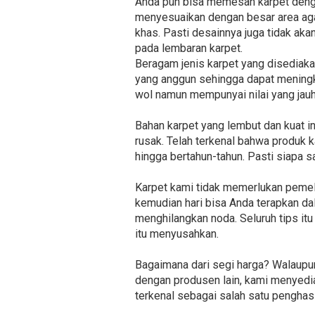
Anda pun bisa memesan karpet dengan
menyesuaikan dengan besar area agar
khas. Pasti desainnya juga tidak ak
pada lembaran karpet.
Beragam jenis karpet yang disediakan
yang anggun sehingga dapat meningka
wol namun mempunyai nilai yang jauh
Bahan karpet yang lembut dan kuat 
rusak. Telah terkenal bahwa produk 
hingga bertahun-tahun. Pasti siapa s
Karpet kami tidak memerlukan pemel
kemudian hari bisa Anda terapkan dal
menghilangkan noda. Seluruh tips itu
itu menyusahkan.
Bagaimana dari segi harga? Walaupu
dengan produsen lain, kami menyedia
terkenal sebagai salah satu penghas