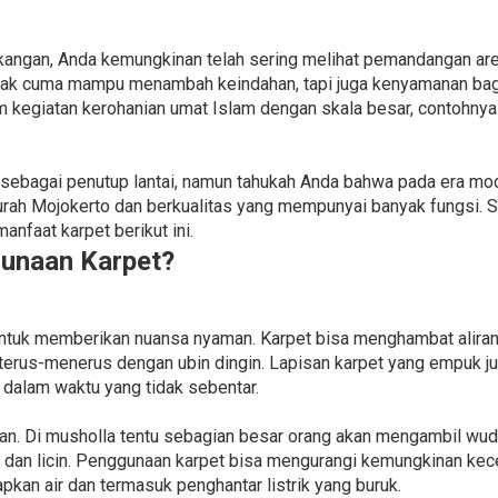
angan, Anda kemungkinan telah sering melihat pemandangan are
i tak cuma mampu menambah keindahan, tapi juga kenyamanan bag
kegiatan kerohanian umat Islam dengan skala besar, contohnya
sebagai penutup lantai, namun tahukah Anda bahwa pada era mod
rah Mojokerto dan berkualitas yang mempunyai banyak fungsi. 
nfaat karpet berikut ini.
unaan Karpet?
ntuk memberikan nuansa nyaman. Karpet bisa menghambat aliran di
a terus-menerus dengan ubin dingin. Lapisan karpet yang empuk 
dalam waktu yang tidak sebentar.
n. Di musholla tentu sebagian besar orang akan mengambil wudu
dan licin. Penggunaan karpet bisa mengurangi kemungkinan kece
kan air dan termasuk penghantar listrik yang buruk.