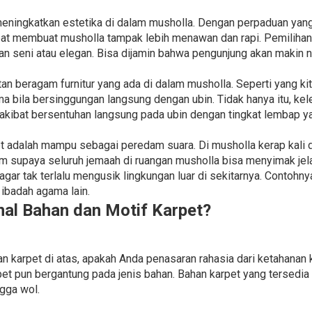
 meningkatkan estetika di dalam musholla. Dengan perpaduan yang
apat membuat musholla tampak lebih menawan dan rapi. Pemiliha
n seni atau elegan. Bisa dijamin bahwa pengunjung akan makin 
n beragam furnitur yang ada di dalam musholla. Seperti yang k
ma bila bersinggungan langsung dengan ubin. Tidak hanya itu, ke
 akibat bersentuhan langsung pada ubin dengan tingkat lembap ya
et adalah mampu sebagai peredam suara. Di musholla kerap kali
supaya seluruh jemaah di ruangan musholla bisa menyimak jela
ar tak terlalu mengusik lingkungan luar di sekitarnya. Contohny
ibadah agama lain.
l Bahan dan Motif Karpet?
arpet di atas, apakah Anda penasaran rahasia dari ketahanan k
et pun bergantung pada jenis bahan. Bahan karpet yang tersedia 
ngga wol.