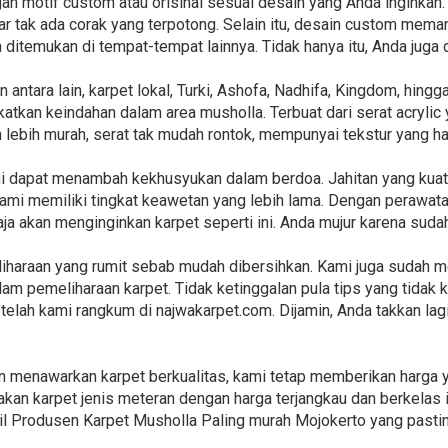
 motif custom atau orisinal sesuai desain yang Anda inginkan. 
 tak ada corak yang terpotong. Selain itu, desain custom meman
an ditemukan di tempat-tempat lainnya. Tidak hanya itu, Anda ju
 antara lain, karpet lokal, Turki, Ashofa, Nadhifa, Kingdom, hing
tkan keindahan dalam area musholla. Terbuat dari serat acrylic
 lebih murah, serat tak mudah rontok, mempunyai tekstur yang h
ini dapat menambah kekhusyukan dalam berdoa. Jahitan yang ku
kami memiliki tingkat keawetan yang lebih lama. Dengan perawat
aja akan menginginkan karpet seperti ini. Anda mujur karena sud
iharaan yang rumit sebab mudah dibersihkan. Kami juga sudah 
am pemeliharaan karpet. Tidak ketinggalan pula tips yang tidak k
 telah kami rangkum di najwakarpet.com. Dijamin, Anda takkan la
n menawarkan karpet berkualitas, kami tetap memberikan harga 
kan karpet jenis meteran dengan harga terjangkau dan berkelas i
il Produsen Karpet Musholla Paling murah Mojokerto yang pastin