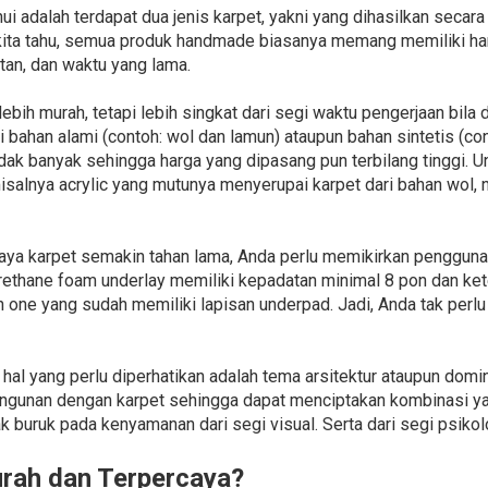
i adalah terdapat dua jenis karpet, yakni yang dihasilkan secar
ita tahu, semua produk handmade biasanya memang memiliki harga
an, dan waktu yang lama.
bih murah, tetapi lebih singkat dari segi waktu pengerjaan bila
i bahan alami (contoh: wol dan lamun) ataupun bahan sintetis (conto
ak banyak sehingga harga yang dipasang pun terbilang tinggi. Un
isalnya acrylic yang mutunya menyerupai karpet dari bahan wol, 
paya karpet semakin tahan lama, Anda perlu memikirkan pengguna
thane foam underlay memiliki kepadatan minimal 8 pon dan keteb
 in one yang sudah memiliki lapisan underpad. Jadi, Anda tak per
al yang perlu diperhatikan adalah tema arsitektur ataupun domin
angunan dengan karpet sehingga dapat menciptakan kombinasi ya
k buruk pada kenyamanan dari segi visual. Serta dari segi psi
urah dan Terpercaya?