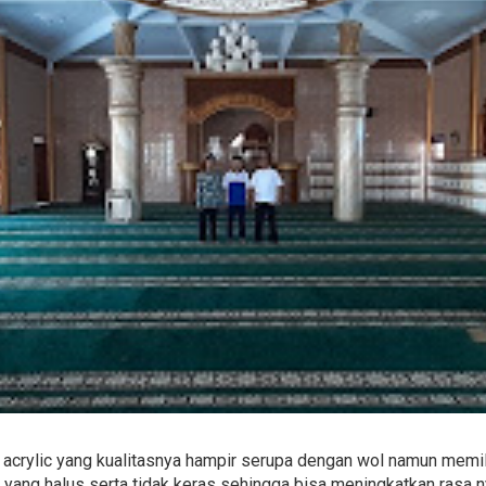
acrylic yang kualitasnya hampir serupa dengan wol namun memilik
 yang halus serta tidak keras sehingga bisa meningkatkan rasa n