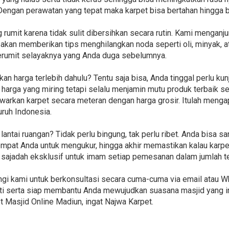
Dengan perawatan yang tepat maka karpet bisa bertahan hingga 
 rumit karena tidak sulit dibersihkan secara rutin. Kami mengan
 akan memberikan tips menghilangkan noda seperti oli, minyak, 
serumit selayaknya yang Anda duga sebelumnya.
harga terlebih dahulu? Tentu saja bisa, Anda tinggal perlu kun
rga yang miring tetapi selalu menjamin mutu produk terbaik ser
awarkan karpet secara meteran dengan harga grosir. Itulah menga
ruh Indonesia.
ntai ruangan? Tidak perlu bingung, tak perlu ribet. Anda bisa s
tempat Anda untuk mengukur, hingga akhir memastikan kalau karp
 sajadah eksklusif untuk imam setiap pemesanan dalam jumlah te
i kami untuk berkonsultasi secara cuma-cuma via email atau Wh
 serta siap membantu Anda mewujudkan suasana masjid yang in
t Masjid Online Madiun, ingat Najwa Karpet.