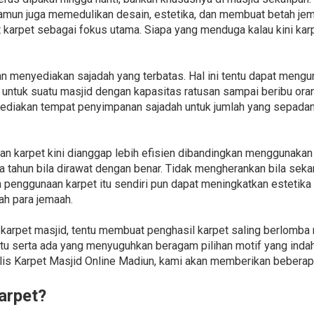
amun juga memedulikan desain, estetika, dan membuat betah jem
arpet sebagai fokus utama. Siapa yang menduga kalau kini karp
n menyediakan sajadah yang terbatas. Hal ini tentu dapat meng
ja untuk suatu masjid dengan kapasitas ratusan sampai beribu or
diakan tempat penyimpanan sajadah untuk jumlah yang sepadan.
n karpet kini dianggap lebih efisien dibandingkan menggunakan s
 tahun bila dirawat dengan benar. Tidak mengherankan bila seka
a penggunaan karpet itu sendiri pun dapat meningkatkan estetika
h para jemaah.
karpet masjid, tentu membuat penghasil karpet saling berlomba 
u serta ada yang menyuguhkan beragam pilihan motif yang indah
s Karpet Masjid Online Madiun, kami akan memberikan beberapa 
arpet?