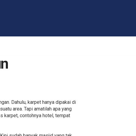
un
gan. Dahulu, karpet hanya dipakai di
uatu area. Tapi amatilah apa yang
s karpet, contohnya hotel, tempat
. Kini sudah banyak masjid yang tak