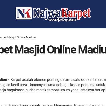
Karpet Masjid Online Madiun
rpet Masjid Online Madi
diun
- Karpet adalah elemen penting dalam suatu desain tata ruan
agian kecil area. Umumnya, cuma sebagai kesan pemanis untuk s
n saja bagaimana sudah marak tempat umum yang lantainya berlapi
 terus dipakai hingga nanti, bahkan khususnya di masjid sekalipun