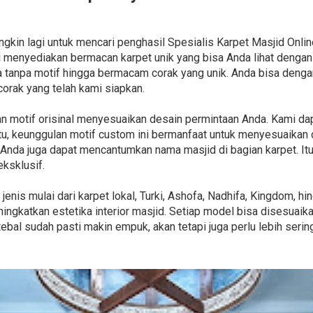
ngkin lagi untuk mencari penghasil Spesialis Karpet Masjid Onli
 menyediakan bermacan karpet unik yang bisa Anda lihat denga
na tanpa motif hingga bermacam corak yang unik. Anda bisa de
orak yang telah kami siapkan.
n motif orisinal menyesuaikan desain permintaan Anda. Kami 
tu, keunggulan motif custom ini bermanfaat untuk menyesuaikan 
. Anda juga dapat mencantumkan nama masjid di bagian karpet. 
eksklusif.
nis mulai dari karpet lokal, Turki, Ashofa, Nadhifa, Kingdom, h
ingkatkan estetika interior masjid. Setiap model bisa disesuaik
ebal sudah pasti makin empuk, akan tetapi juga perlu lebih seri