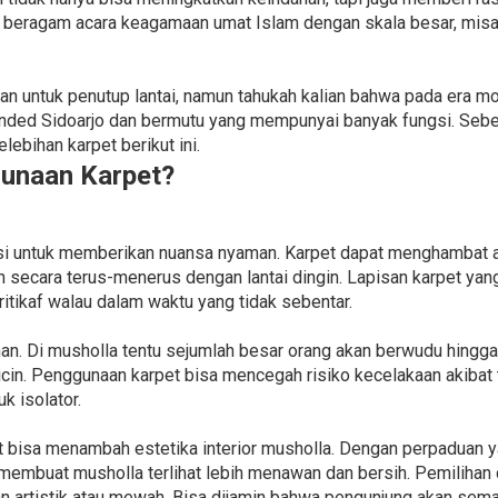
 beragam acara keagamaan umat Islam dengan skala besar, misa
n untuk penutup lantai, namun tahukah kalian bahwa pada era mod
nded Sidoarjo dan bermutu yang mempunyai banyak fungsi. Sebe
ebihan karpet berikut ini.
unaan Karpet?
gsi untuk memberikan nuansa nyaman. Karpet dapat menghambat al
uhan secara terus-menerus dengan lantai dingin. Lapisan karpet ya
itikaf walau dalam waktu yang tidak sebentar.
an. Di musholla tentu sejumlah besar orang akan berwudu hingga
cin. Penggunaan karpet bisa mencegah risiko kecelakaan akibat t
k isolator.
t bisa menambah estetika interior musholla. Dengan perpaduan ya
a membuat musholla terlihat lebih menawan dan bersih. Pemiliha
an artistik atau mewah. Bisa dijamin bahwa pengunjung akan sema