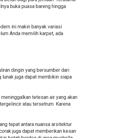
lnya buka puasa bareng hingga
ern ini makin banyak variasi
lum Anda memilih karpet, ada
iran dingin yang bersumber dari
ng lunak juga dapat membikin siapa
 meninggalkan tetesan air yang akan
ergelincir atau tersetrum. Karena
ng tepat antara nuansa arsitektur
n corak juga dapat memberikan kesan
kin betah berdoa di area musholla.