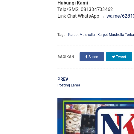
Hubungi Kami
Telp/SMS: 081334733462
Link Chat WhatsApp →
wa.me/6281
Tags :
Karpet Musholla
,
Karpet Musholla Terba
BAGIKAN
Share
Tweet
PREV
Posting Lama