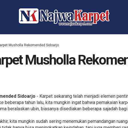
 Karpet Musholla Rekomended Sidoarjo
Karpet Musholla Rekome
omended Sidoarjo
- Karpet sekarang telah menjadi elemen penti
ke beberapa tahun lalu, kita mungkin ingat bahwa pemakaian karpe
uma beralaskan ubin, biasanya disediakan beberapa sajadah bagi
rakhir, kita mungkin sudah sering menemukan pemandangan ruang
i tidak hanya bisa meningkatkan keindahan, tapi juga memberi ra