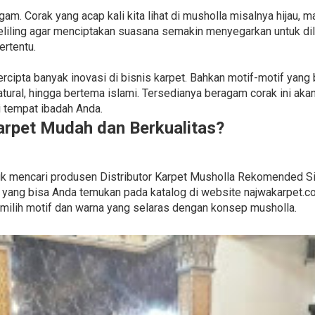
. Corak yang acap kali kita lihat di musholla misalnya hijau, m
liling agar menciptakan suasana semakin menyegarkan untuk dil
ertentu.
tercipta banyak inovasi di bisnis karpet. Bahkan motif-motif yan
tural, hingga bertema islami. Tersedianya beragam corak ini a
 tempat ibadah Anda.
rpet Mudah dan Berkualitas?
ntuk mencari produsen Distributor Karpet Musholla Rekomended S
 yang bisa Anda temukan pada katalog di website najwakarpet.c
milih motif dan warna yang selaras dengan konsep musholla.