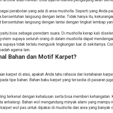
agai perabotan yang ada di area musholla. Seperti yang Anda p
a bersentuhan langsung dengan lantai. Tidak hanya itu, kekuranga
bersentuhan langsung dengan lantai dengan tingkat lembap yang
 yaitu bisa sebagai peredam suara. Di musholla kerap kali dise
tem supaya seluruh orang di dalam musholla dapat mendengar j
 supaya tidak terlalu mengusik lingkungan luar di sekitarnya. 
badah agama lain.
l Bahan dan Motif Karpet?
karpet di atas, apakah Anda tahu rahasia dari ketahanan karpet
 pada tipe bahan. Bahan baku karpet yang tersedia di pasaran jug
ling terkenal dengan kehalusan serta bisa memberi kehangatan.
serta antialergi. Bahan wol mengandung minyak alami yang mam
 karpet wol pas untuk dipakai di musholla dan area yang banyak d