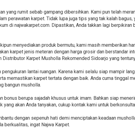
an yang rumit sebab gampang dibersihkan. Kami pun telah mera
am perawatan karpet. Tidak lupa juga tips yang tak kalah bagus,
ngkum di najwakarpet.com. Dipastikan, Anda takkan lagi berpikiran
skipun menyediakan produk bermutu, kami masih memberikan har
kan karpet jenis meteran dengan harga grosir dan berstandar int
n Distributor Karpet Musholla Rekomended Sidoarjo yang tentuny
pengukuran lantai ruangan. Karena kami selalu siap mampir lan
ta memastikan karpet tertata dengan baik. Anda cuma tinggal me
ang bangun musholla.
kan bonus berupa sajadah khusus untuk imam. Bahkan siap mener
k yang akan Anda tanyakan, cukup kontak kami untuk berkonsultas
mbantu dengan sepenuh hati demi menciptakan keadaan musholla 
a berkualitas, ingat Najwa Karpet.