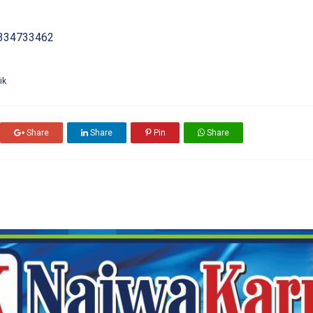
334733462
ik
Share
Share
Pin
Share