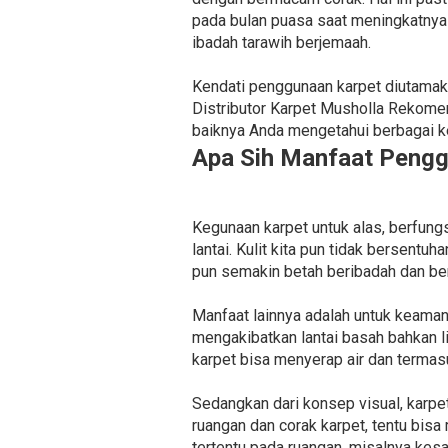
pada bulan puasa saat meningkatnya
ibadah tarawih berjemaah.
Kendati penggunaan karpet diutamaka
Distributor Karpet Musholla Rekome
baiknya Anda mengetahui berbagai kel
Apa Sih Manfaat Pengg
Kegunaan karpet untuk alas, berfun
lantai. Kulit kita pun tidak bersent
pun semakin betah beribadah dan ber
Manfaat lainnya adalah untuk keaman
mengakibatkan lantai basah bahkan li
karpet bisa menyerap air dan termasu
Sedangkan dari konsep visual, karpe
ruangan dan corak karpet, tentu bis
tertentu pada ruangan, misalnya kes