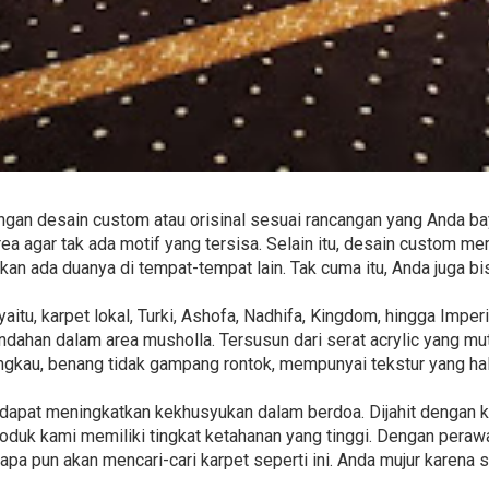
gan desain custom atau orisinal sesuai rancangan yang Anda ba
a agar tak ada motif yang tersisa. Selain itu, desain custom me
 akan ada duanya di tempat-tempat lain. Tak cuma itu, Anda juga
aitu, karpet lokal, Turki, Ashofa, Nadhifa, Kingdom, hingga Impe
ahan dalam area musholla. Tersusun dari serat acrylic yang mut
angkau, benang tidak gampang rontok, mempunyai tekstur yang hal
ni dapat meningkatkan kekhusyukan dalam berdoa. Dijahit dengan
roduk kami memiliki tingkat ketahanan yang tinggi. Dengan peraw
iapa pun akan mencari-cari karpet seperti ini. Anda mujur karena