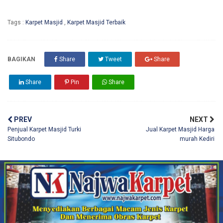
Tags :
Karpet Masjid
,
Karpet Masjid Terbaik
BAGIKAN
Share
Tweet
Share
Share
Pin
Share
PREV
NEXT
Penjual Karpet Masjid Turki
Jual Karpet Masjid Harga
Situbondo
murah Kediri