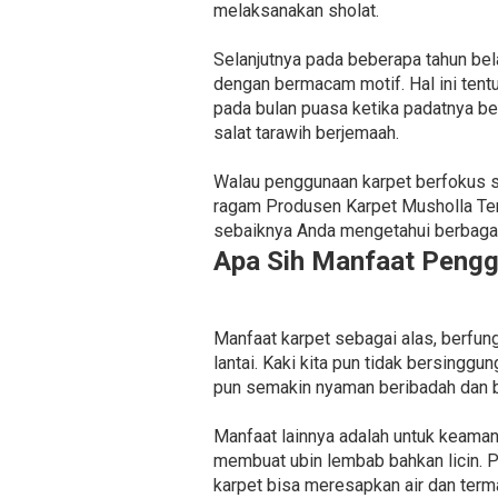
melaksanakan sholat.
Selanjutnya pada beberapa tahun be
dengan bermacam motif. Hal ini tent
pada bulan puasa ketika padatnya b
salat tarawih berjemaah.
Walau penggunaan karpet berfokus s
ragam Produsen Karpet Musholla Te
sebaiknya Anda mengetahui berbagai k
Apa Sih Manfaat Pengg
Manfaat karpet sebagai alas, berfu
lantai. Kaki kita pun tidak bersingg
pun semakin nyaman beribadah dan b
Manfaat lainnya adalah untuk keaman
membuat ubin lembab bahkan licin. 
karpet bisa meresapkan air dan terma