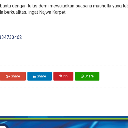
mbantu dengan tulus demi mewujudkan suasana musholla yang leb
a berkualitas, ingat Najwa Karpet.
334733462
Share
Share
Pin
Share