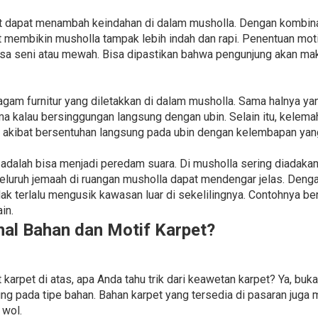
t dapat menambah keindahan di dalam musholla. Dengan kombinas
at membikin musholla tampak lebih indah dan rapi. Penentuan mo
ansa seni atau mewah. Bisa dipastikan bahwa pengunjung akan ma
gam furnitur yang diletakkan di dalam musholla. Sama halnya y
ma kalau bersinggungan langsung dengan ubin. Selain itu, kelema
 akibat bersentuhan langsung pada ubin dengan kelembapan yang
 adalah bisa menjadi peredam suara. Di musholla sering diadakan
luruh jemaah di ruangan musholla dapat mendengar jelas. Denga
ak terlalu mengusik kawasan luar di sekelilingnya. Contohnya be
in.
l Bahan dan Motif Karpet?
arpet di atas, apa Anda tahu trik dari keawetan karpet? Ya, buk
ng pada tipe bahan. Bahan karpet yang tersedia di pasaran juga m
 wol.