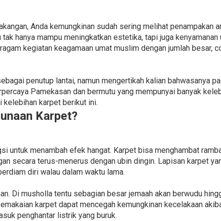
lakangan, Anda kemungkinan sudah sering melihat penampakan ar
u tak hanya mampu meningkatkan estetika, tapi juga kenyamanan 
eragam kegiatan keagamaan umat muslim dengan jumlah besar, c
ebagai penutup lantai, namun mengertikah kalian bahwasanya pa
rpercaya Pamekasan dan bermutu yang mempunyai banyak kelebih
elebihan karpet berikut ini.
unaan Karpet?
ngsi untuk menambah efek hangat. Karpet bisa menghambat ramba
ungan secara terus-menerus dengan ubin dingin. Lapisan karpet y
erdiam diri walau dalam waktu lama.
an. Di musholla tentu sebagian besar jemaah akan berwudu hingg
Pemakaian karpet dapat mencegah kemungkinan kecelakaan akibat
suk penghantar listrik yang buruk.