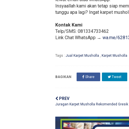
Insyaallah kami akan tetap siap me
tunggu apa lagi? Ingat karpet musholl
Kontak Kami
Telp/SMS: 081334733462
Link Chat WhatsApp →
wa.me/6281
Tags :
Jual Karpet Musholla
,
Karpet Musholla
BAGIKAN
Share
Tweet
PREV
Juragan Karpet Musholla Rekomended Gresik