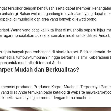
ngat tersohor dengan kehalusan serta dapat memberi kehangatan
dan antialergi. Bahan wol mengandung minyak alami yang dapat m
 dipakai di musholla dan area yang banyak dilewati orang.
asi. Warna yang acap kali kita lihat di musholla seperti hijau, m
ar agar menciptakan suasana semakin indah untuk dilihat. Anda b
 tercipta banyak perkembangan di bisnis karpet. Bahkan desain-d
ometris, tumbuh-tumbuhan, hingga bertema islami. Keberadaan
pas untuk musholla di tempat Anda.
rpet Mudah dan Berkualitas?
untuk mencari produsen Produsen Karpet Musholla Terpercaya Pam
 yang bisa Anda temukan pada katalog di website najwakarpet.co
rak serta warna yang harmonis dengan tema musholla.