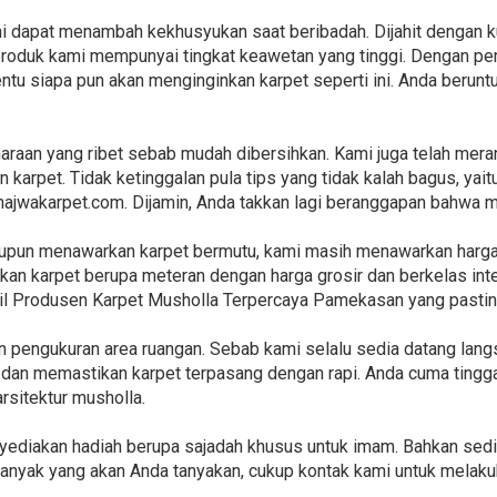
ini dapat menambah kekhusyukan saat beribadah. Dijahit dengan
produk kami mempunyai tingkat keawetan yang tinggi. Dengan pe
ntu siapa pun akan menginginkan karpet seperti ini. Anda berunt
araan yang ribet sebab mudah dibersihkan. Kami juga telah mera
karpet. Tidak ketinggalan pula tips yang tidak kalah bagus, yai
i najwakarpet.com. Dijamin, Anda takkan lagi beranggapan bahwa 
laupun menawarkan karpet bermutu, kami masih menawarkan harg
an karpet berupa meteran dengan harga grosir dan berkelas inte
sil Produsen Karpet Musholla Terpercaya Pamekasan yang pastin
 pengukuran area ruangan. Sebab kami selalu sedia datang lang
n memastikan karpet terpasang dengan rapi. Anda cuma tingga
rsitektur musholla.
nyediakan hadiah berupa sajadah khusus untuk imam. Bahkan sed
h banyak yang akan Anda tanyakan, cukup kontak kami untuk mela