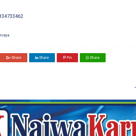
334733462
ercaya
Share
Share
Pin
Share