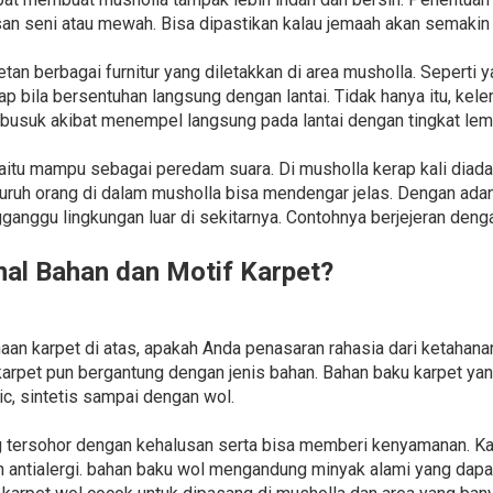
san seni atau mewah. Bisa dipastikan kalau jemaah akan semakin
n berbagai furnitur yang diletakkan di area musholla. Seperti 
yap bila bersentuhan langsung dengan lantai. Tidak hanya itu, ke
usuk akibat menempel langsung pada lantai dengan tingkat lemb
yaitu mampu sebagai peredam suara. Di musholla kerap kali diada
ruh orang di dalam musholla bisa mendengar jelas. Dengan adan
ganggu lingkungan luar di sekitarnya. Contohnya berjejeran deng
l Bahan dan Motif Karpet?
 karpet di atas, apakah Anda penasaran rahasia dari ketahanan 
arpet pun bergantung dengan jenis bahan. Bahan baku karpet yan
ic, sintetis sampai dengan wol.
g tersohor dengan kehalusan serta bisa memberi kenyamanan. K
dan antialergi. bahan baku wol mengandung minyak alami yang da