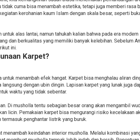
u tidak cuma bisa menambah estetika, tetapi juga memberi rasa b
kegiatan kerohanian kaum Islam dengan skala besar, seperti buk
untuk alas lantai, namun tahukah kalian bahwa pada era modern 
 dan berkualitas yang memiliki banyak kelebihan. Sebelum And
kut ini.
unaan Karpet?
 untuk menambah efek hangat. Karpet bisa menghalau aliran dingin
a langsung dengan ubin dingin. Lapisan karpet yang lunak juga 
tuk waktu yang tidak sebentar.
nan. Di musholla tentu sebagian besar orang akan mengambil wud
n licin. Pemakaian karpet bisa mengurangi risiko kecelakaan akib
 termasuk penghantar listrik yang buruk.
at menambah keindahan interior musholla. Melalui kombinasi yang
apat membuat musholla tampak lebih indah dan bersih. Penentuan