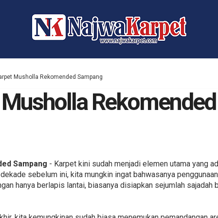
Karpet Musholla Rekomended Sampang
et Musholla Rekomende
nded Sampang
- Karpet kini sudah menjadi elemen utama yang ada 
 dekade sebelum ini, kita mungkin ingat bahwasanya penggunaan
an hanya berlapis lantai, biasanya disiapkan sejumlah sajadah 
rakhir, kita kemungkinan sudah biasa menemukan pemandangan are