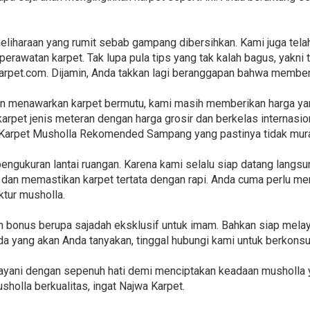
liharaan yang rumit sebab gampang dibersihkan. Kami juga tel
perawatan karpet. Tak lupa pula tips yang tak kalah bagus, yakn
akarpet.com. Dijamin, Anda takkan lagi beranggapan bahwa membe
n menawarkan karpet bermutu, kami masih memberikan harga ya
arpet jenis meteran dengan harga grosir dan berkelas internasio
r Karpet Musholla Rekomended Sampang yang pastinya tidak mur
engukuran lantai ruangan. Karena kami selalu siap datang langs
an memastikan karpet tertata dengan rapi. Anda cuma perlu me
ktur musholla.
kan bonus berupa sajadah eksklusif untuk imam. Bahkan siap mela
da yang akan Anda tanyakan, tinggal hubungi kami untuk berkonsul
layani dengan sepenuh hati demi menciptakan keadaan musholla y
holla berkualitas, ingat Najwa Karpet.