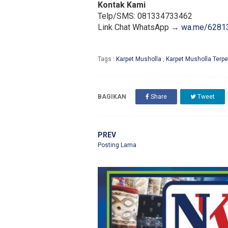
Kontak Kami
Telp/SMS: 081334733462
Link Chat WhatsApp →
wa.me/6281
Tags :
Karpet Musholla
,
Karpet Musholla Terp
BAGIKAN
Share
Tweet
PREV
Posting Lama