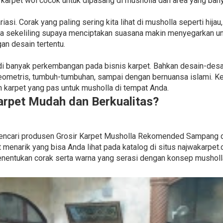
 karpet wol cocok untuk dipasang di musholla dan area yang bany
si. Corak yang paling sering kita lihat di musholla seperti hijau
a sekeliling supaya menciptakan suasana makin menyegarkan unt
n desain tertentu.
rjadi banyak perkembangan pada bisnis karpet. Bahkan desain-de
ometris, tumbuh-tumbuhan, sampai dengan bernuansa islami. Ke
karpet yang pas untuk musholla di tempat Anda.
rpet Mudah dan Berkualitas?
k mencari produsen Grosir Karpet Musholla Rekomended Sampang 
enarik yang bisa Anda lihat pada katalog di situs najwakarpet.
nentukan corak serta warna yang serasi dengan konsep musholl