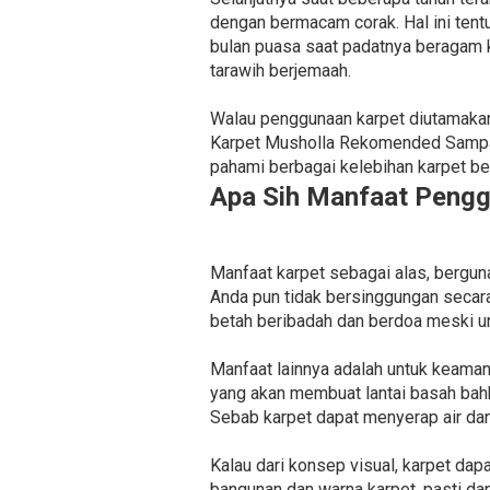
dengan bermacam corak. Hal ini tent
bulan puasa saat padatnya beragam 
tarawih berjemaah.
Walau penggunaan karpet diutamakan 
Karpet Musholla Rekomended Sampang
pahami berbagai kelebihan karpet beri
Apa Sih Manfaat Pengg
Manfaat karpet sebagai alas, berguna
Anda pun tidak bersinggungan secar
betah beribadah dan berdoa meski un
Manfaat lainnya adalah untuk keama
yang akan membuat lantai basah bahka
Sebab karpet dapat menyerap air dan
Kalau dari konsep visual, karpet dap
bangunan dan warna karpet, pasti d