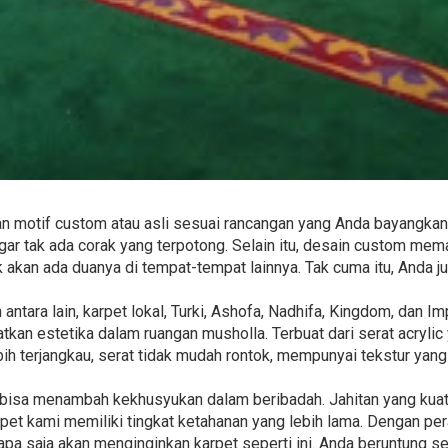
 motif custom atau asli sesuai rancangan yang Anda bayangkan.
r tak ada corak yang terpotong. Selain itu, desain custom mema
ak akan ada duanya di tempat-tempat lainnya. Tak cuma itu, Anda
antara lain, karpet lokal, Turki, Ashofa, Nadhifa, Kingdom, dan 
kan estetika dalam ruangan musholla. Terbuat dari serat acryli
bih terjangkau, serat tidak mudah rontok, mempunyai tekstur yan
ini bisa menambah kekhusyukan dalam beribadah. Jahitan yang ku
rpet kami memiliki tingkat ketahanan yang lebih lama. Dengan pe
iapa saja akan menginginkan karpet seperti ini. Anda beruntung 