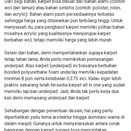
Dari segi bahan, karpet bisa dibuat dari bahan alami (contoh:
wol dan lamun) atau bahan sintetis (contoh: polister, nilon,
dan acrylic). Bahan alami pasti persediaannya terbatas
sehingga harga yang ditawarkan pun terbilang tinggi. Untuk
menyiasati itu, para penghasil karpet memiliki pilihan bahan
misalnya acrylic yang kualitasnya menyerupai karpet
berbahan wol, tetapi memiliki harga yang lebih murah.
Selain dari bahan, demi mempertahankan supaya karpet
tetap tahan lama, Anda perlu memikirkan pemasangan
underpad. Alas karpet (underpad) ini biasanya berbahan
bonded polyurethane foam underlay memiliki kepadatan
minimal 8 pon serta ketebalan 0,375 inci. Kalau ingin lebih
praktis sekarang telah tersedia karpet all in one yang sudah
memiliki lapisan underpad. Jadi, Anda tak perlu kerja dua
kali demi memasang underpad dan karpet.
Sehubungan dengan penentuan desain, hal yang perlu
diperhatikan yaitu tema arsitektur hingga dominasi warna di
dalam masjid. Gunanya untuk menyelaraskan antara corak
bangunan dengan karpet supaya bisa menciptakan