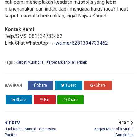
hati demi menciptakan keadaan musholla yang lebih
menenangkan dan indah. Jadi, mengapa harus ragu? Ingat
karpet musholla berkualitas, ingat Najwa Karpet.
Kontak Kami
Telp/SMS: 081334733462
Link Chat WhatsApp →
wa.me/6281334733462
Tags :
Karpet Musholla
,
Karpet Musholla Terbaik
BAGIKAN
Share
Tweet
Share
Share
Pin
Share
PREV
NEXT
Jual Karpet Masjid Terpercaya
Karpet Musholla Murah
Pacitan
Bangkalan