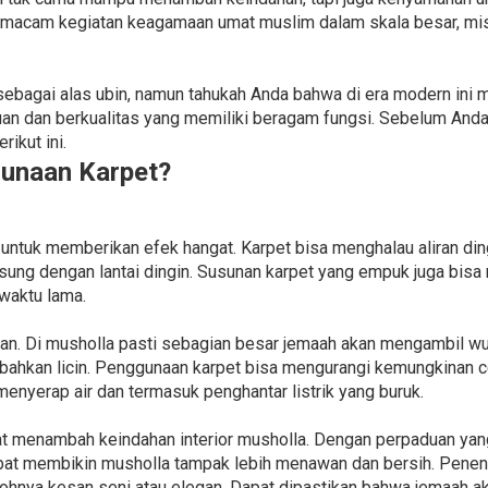
rmacam kegiatan keagamaan umat muslim dalam skala besar, mi
ebagai alas ubin, namun tahukah Anda bahwa di era modern ini 
an dan berkualitas yang memiliki beragam fungsi. Sebelum Anda
ikut ini.
unaan Karpet?
untuk memberikan efek hangat. Karpet bisa menghalau aliran ding
sung dengan lantai dingin. Susunan karpet yang empuk juga bis
 waktu lama.
nan. Di musholla pasti sebagian besar jemaah akan mengambil w
ahkan licin. Penggunaan karpet bisa mengurangi kemungkinan ced
 menyerap air dan termasuk penghantar listrik yang buruk.
pat menambah keindahan interior musholla. Dengan perpaduan yang
apat membikin musholla tampak lebih menawan dan bersih. Penen
tohnya kesan seni atau elegan. Dapat dipastikan bahwa jemaah 