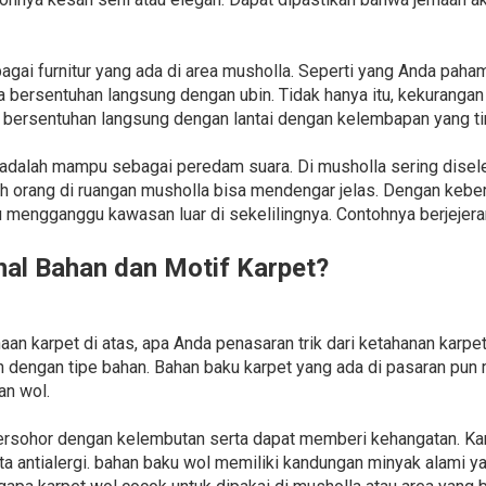
agai furnitur yang ada di area musholla. Seperti yang Anda pah
a bersentuhan langsung dengan ubin. Tidak hanya itu, kekurangan 
 bersentuhan langsung dengan lantai dengan kelembapan yang ti
 adalah mampu sebagai peredam suara. Di musholla sering disel
h orang di ruangan musholla bisa mendengar jelas. Dengan keber
lu mengganggu kawasan luar di sekelilingnya. Contohnya berjejer
l Bahan dan Motif Karpet?
n karpet di atas, apa Anda penasaran trik dari ketahanan karpet
n dengan tipe bahan. Bahan baku karpet yang ada di pasaran pun 
an wol.
 tersohor dengan kelembutan serta dapat memberi kehangatan. K
erta antialergi. bahan baku wol memiliki kandungan minyak alam