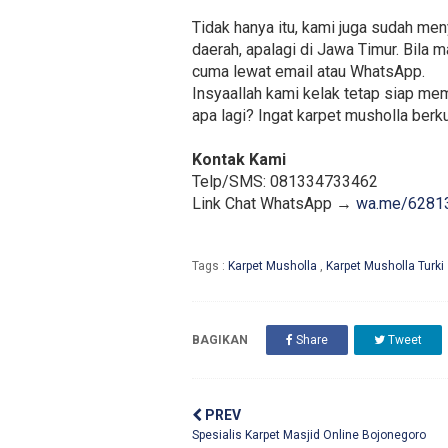
Tidak hanya itu, kami juga sudah me
daerah, apalagi di Jawa Timur. Bila 
cuma lewat email atau WhatsApp.
Insyaallah kami kelak tetap siap me
apa lagi? Ingat karpet musholla berku
Kontak Kami
Telp/SMS: 081334733462
Link Chat WhatsApp →
wa.me/6281
Tags :
Karpet Musholla
,
Karpet Musholla Turki
BAGIKAN
Share
Tweet
PREV
Spesialis Karpet Masjid Online Bojonegoro