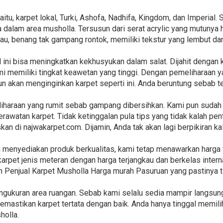
itu, karpet lokal, Turki, Ashofa, Nadhifa, Kingdom, dan Imperial
 dalam area musholla. Tersusun dari serat acrylic yang mutunya 
gkau, benang tak gampang rontok, memiliki tekstur yang lembut dan
l ini bisa meningkatkan kekhusyukan dalam salat. Dijahit denga
ami memiliki tingkat keawetan yang tinggi. Dengan pemeliharaan 
un akan menginginkan karpet seperti ini. Anda beruntung sebab t
liharaan yang rumit sebab gampang dibersihkan. Kami pun suda
rawatan karpet. Tidak ketinggalan pula tips yang tidak kalah pen
skan di najwakarpet.com. Dijamin, Anda tak akan lagi berpikiran 
n menyediakan produk berkualitas, kami tetap menawarkan harga
arpet jenis meteran dengan harga terjangkau dan berkelas intern
n Penjual Karpet Musholla Harga murah Pasuruan yang pastinya t
ngukuran area ruangan. Sebab kami selalu sedia mampir langsun
mastikan karpet tertata dengan baik. Anda hanya tinggal memili
holla.