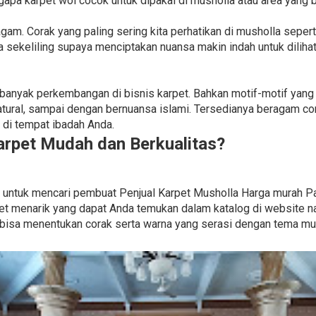
gapa karpet wol cocok untuk dipakai di musholla atau area yang b
m. Corak yang paling sering kita perhatikan di musholla seperti
 sekeliling supaya menciptakan nuansa makin indah untuk dilihat
jadi banyak perkembangan di bisnis karpet. Bahkan motif-motif yan
atural, sampai dengan bernuansa islami. Tersedianya beragam c
di tempat ibadah Anda.
rpet Mudah dan Berkualitas?
agi untuk mencari pembuat Penjual Karpet Musholla Harga murah 
 menarik yang dapat Anda temukan dalam katalog di website na
bisa menentukan corak serta warna yang serasi dengan tema mu