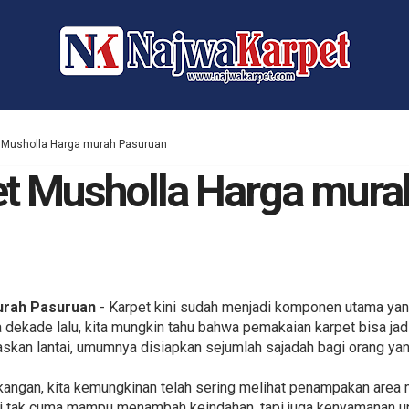
t Musholla Harga murah Pasuruan
et Musholla Harga mura
urah Pasuruan
- Karpet kini sudah menjadi komponen utama yang 
a dekade lalu, kita mungkin tahu bahwa pemakaian karpet bisa ja
skan lantai, umumnya disiapkan sejumlah sajadah bagi orang ya
angan, kita kemungkinan telah sering melihat penampakan area m
ti tak cuma mampu menambah keindahan, tapi juga kenyamanan un