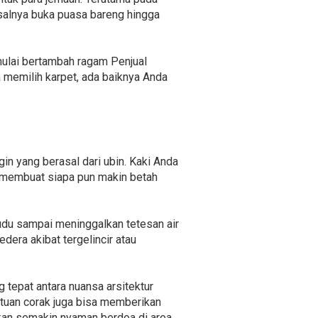
salnya buka puasa bareng hingga
mulai bertambah ragam Penjual
 memilih karpet, ada baiknya Anda
in yang berasal dari ubin. Kaki Anda
a membuat siapa pun makin betah
udu sampai meninggalkan tetesan air
era akibat tergelincir atau
 tepat antara nuansa arsitektur
tuan corak juga bisa memberikan
akan semakin nyaman berdoa di area