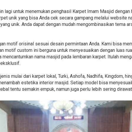
kin lagi untuk menemukan penghasil Karpet Imam Masjid dengan 
et unik yang bisa Anda cek secara gampang melalui website na
 yang unik. Anda dapat dengan mudah mengombinasikan tema ar
an motif orisinal sesuai desain permintaan Anda. Kami bisa me
ihan motif custom ini berguna untuk menyesuaikan dengan luas ru
isa mencantumkan nama masjid pada lembaran karpet. Itulah me
eksklusif.
nis mulai dari karpet lokal, Turki, Ashofa, Nadhifa, Kingdom, h
menambah estetika interior masjid. Setiap model bisa menyesuai
ebal tentu semakin empuk, namun juga perlu lebih sering dirawat 