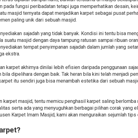
n pada fungsi peribadatan tetapi juga memperhatikan desain, k
uatu masjid ternyata dapat menjadikan karpet sebagai pusat perh
emen paling unik dari sebuah masjid.
yediakan sajadah yang tidak banyak. Kondisi ini tentu bisa me
pada suatu masjid dengan daya tampung ratusan sampai ribuan ora
nyediakan tempat penyimpanan sajadah dalam jumlah yang setara.
a ekstra.
 karpet akhirnya dinilai lebih efisien daripada penggunaan sajad
bila dipelihara dengan baik. Tak heran bila kini telah menjadi 
karpet itu sendiri juga bisa menambah estetika dari sebuah mas
 karpet masjid, tentu memicu penghasil karpet saling berlomba 
litas serta ada yang menyuguhkan berbagai pilihan corak yang el
 Karpet Imam Masjid, kami akan menguraikan sejumlah tips dan
arpet?