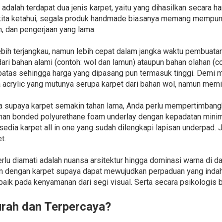
adalah terdapat dua jenis karpet, yaitu yang dihasilkan secara 
ita ketahui, segala produk handmade biasanya memang mempunyai
n, dan pengerjaan yang lama.
bih terjangkau, namun lebih cepat dalam jangka waktu pembuata
ari bahan alami (contoh: wol dan lamun) ataupun bahan olahan (cont
batas sehingga harga yang dipasang pun termasuk tinggi. Demi m
 acrylic yang mutunya serupa karpet dari bahan wol, namun memil
ga supaya karpet semakin tahan lama, Anda perlu mempertimban
ahan bonded polyurethane foam underlay dengan kepadatan minima
ersedia karpet all in one yang sudah dilengkapi lapisan underpad. J
t.
erlu diamati adalah nuansa arsitektur hingga dominasi warna di d
n dengan karpet supaya dapat mewujudkan perpaduan yang indah.
 baik pada kenyamanan dari segi visual. Serta secara psikologi
urah dan Terpercaya?