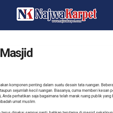
Masjid
akan komponen penting dalam suatu desain tata ruangan. Bebe
ataupun sejumlah kecil ruangan. Biasanya, cuma memberi kesan p
i, Anda perhatikan saja bagaimana telah marak ruang publik yang 
 ibadah umat muslim.
 terus dipakai sampai nanti, bahkan terutama di masjid sekalipun