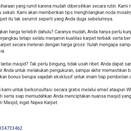
araan yang rumit karena mudah dibersihkan secara rutin. Kami 
sekali. Kami akan memberikan tips menghilangkan noda misalnya 
et itu tak serumit seperti yang Anda duga sebelumnya.
an harga terlebih dahulu? Caranya mudah, Anda hanya perlu kun
jangkau tetapi selalu menjamin kualitas karpet terbaik serta ber
 karpet secara meteran dengan harga grosir. Itulah mengapa sam
ia.
ntai masjid? Tak perlu bingung, tidak usah ribet. Anda dapat sa
pat Anda untuk melakukan pengukuran, sampai akhir memastikan 
pkan bonus berupa sajadah eksklusif untuk imam tiap pembelian d
ami untuk berkonsultasi secara gratis melalui email ataupun Wh
 serta siap memudahkan Anda menciptakan nuansa masjid yang e
 Masjid, ingat Najwa Karpet.
334733462