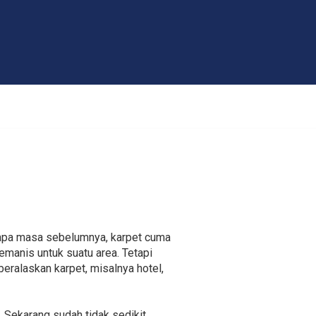
rapa masa sebelumnya, karpet cuma
emanis untuk suatu area. Tetapi
beralaskan karpet, misalnya hotel,
. Sekarang sudah tidak sedikit