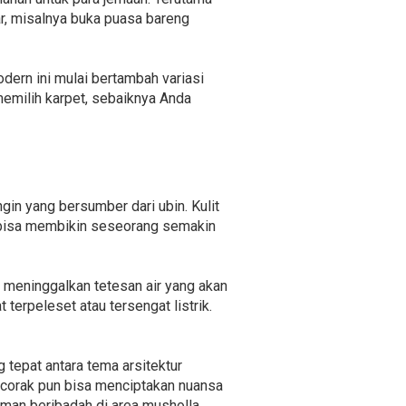
, misalnya buka puasa bareng
ern ini mulai bertambah variasi
milih karpet, sebaiknya Anda
in yang bersumber dari ubin. Kulit
a bisa membikin seseorang semakin
 meninggalkan tetesan air yang akan
erpeleset atau tersengat listrik.
 tepat antara tema arsitektur
 corak pun bisa menciptakan nuansa
man beribadah di area musholla.