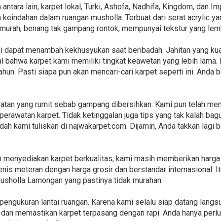
antara lain, karpet lokal, Turki, Ashofa, Nadhifa, Kingdom, dan I
keindahan dalam ruangan musholla. Terbuat dari serat acrylic 
h murah, benang tak gampang rontok, mempunyai tekstur yang lemb
ini dapat menambah kekhusyukan saat beribadah. Jahitan yang ku
l bahwa karpet kami memiliki tingkat keawetan yang lebih lama
ahun. Pasti siapa pun akan mencari-cari karpet seperti ini. Anda
atan yang rumit sebab gampang dibersihkan. Kami pun telah me
perawatan karpet. Tidak ketinggalan juga tips yang tak kalah bag
ah kami tuliskan di najwakarpet.com. Dijamin, Anda takkan lagi b
 menyediakan karpet berkualitas, kami masih memberikan harga 
enis meteran dengan harga grosir dan berstandar internasional. 
Musholla Lamongan yang pastinya tidak murahan.
engukuran lantai ruangan. Karena kami selalu siap datang lang
an memastikan karpet terpasang dengan rapi. Anda hanya perlu