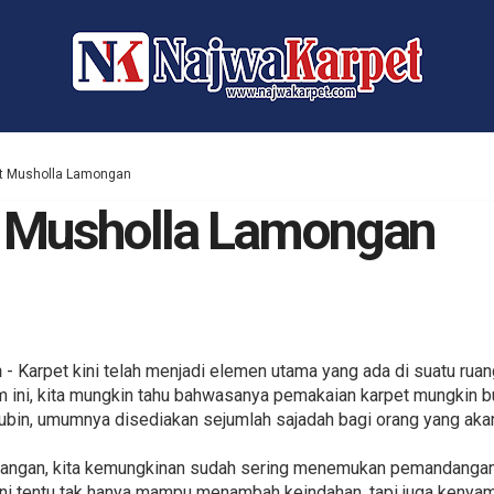
et Musholla Lamongan
t Musholla Lamongan
n
- Karpet kini telah menjadi elemen utama yang ada di suatu ruang
ini, kita mungkin tahu bahwasanya pemakaian karpet mungkin bu
ubin, umumnya disediakan sejumlah sajadah bagi orang yang aka
kangan, kita kemungkinan sudah sering menemukan pemandangan
ini tentu tak hanya mampu menambah keindahan, tapi juga kenyam