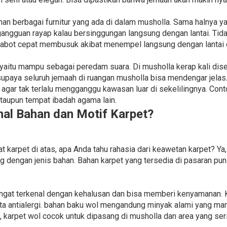
an berbagai furnitur yang ada di dalam musholla. Sama halnya
gangguan rayap kalau bersinggungan langsung dengan lantai. Tidak
abot cepat membusuk akibat menempel langsung dengan lantai 
 yaitu mampu sebagai peredam suara. Di musholla kerap kali dis
paya seluruh jemaah di ruangan musholla bisa mendengar jelas.
 agar tak terlalu mengganggu kawasan luar di sekelilingnya. Co
taupun tempat ibadah agama lain.
l Bahan dan Motif Karpet?
arpet di atas, apa Anda tahu rahasia dari keawetan karpet? Ya
g dengan jenis bahan. Bahan karpet yang tersedia di pasaran pun 
angat terkenal dengan kehalusan dan bisa memberi kenyamanan.
serta antialergi. bahan baku wol mengandung minyak alami yan
, karpet wol cocok untuk dipasang di musholla dan area yang serin