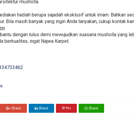
rsitektur musholla.
nyediakan hadiah berupa sajadah eksklusif untuk imam. Bahkan s
ur. Bila masih banyak yang ingin Anda tanyakan, cukup kontak ka
pp.
mbantu dengan tulus demi mewujudkan suasana musholla yang leb
a berkualitas, ingat Najwa Karpet.
334733462
ik
Share
Share
Pin
Share