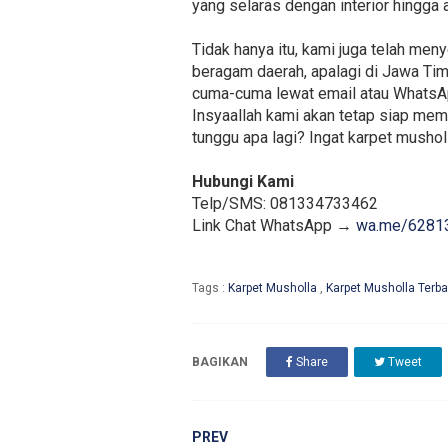
yang selaras dengan interior hingga a
Tidak hanya itu, kami juga telah me
beragam daerah, apalagi di Jawa Tim
cuma-cuma lewat email atau WhatsA
Insyaallah kami akan tetap siap me
tunggu apa lagi? Ingat karpet musholl
Hubungi Kami
Telp/SMS: 081334733462
Link Chat WhatsApp →
wa.me/6281
Tags :
Karpet Musholla
,
Karpet Musholla Terba
BAGIKAN
Share
Tweet
PREV