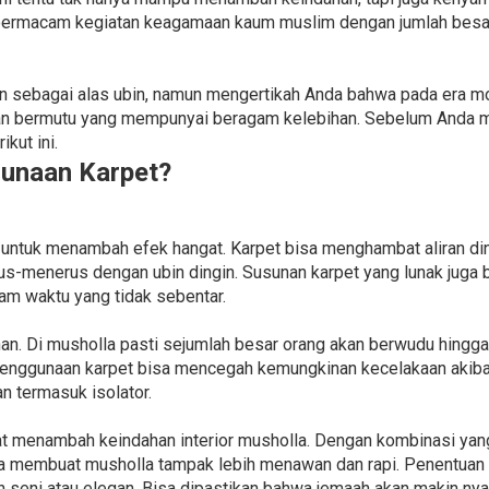
bermacam kegiatan keagamaan kaum muslim dengan jumlah besar
n sebagai alas ubin, namun mengertikah Anda bahwa pada era mod
an bermutu yang mempunyai beragam kelebihan. Sebelum Anda me
kut ini.
unaan Karpet?
 untuk menambah efek hangat. Karpet bisa menghambat aliran ding
rus-menerus dengan ubin dingin. Susunan karpet yang lunak jug
lam waktu yang tidak sebentar.
an. Di musholla pasti sejumlah besar orang akan berwudu hingga
Penggunaan karpet bisa mencegah kemungkinan kecelakaan akibat t
n termasuk isolator.
pat menambah keindahan interior musholla. Dengan kombinasi yang
isa membuat musholla tampak lebih menawan dan rapi. Penentuan
 seni atau elegan. Bisa dipastikan bahwa jemaah akan makin nya