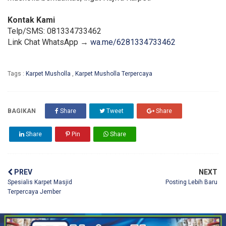
Kontak Kami
Telp/SMS: 081334733462
Link Chat WhatsApp →
wa.me/6281334733462
Tags :
Karpet Musholla
,
Karpet Musholla Terpercaya
BAGIKAN
Share
Tweet
Share
Share
Pin
Share
PREV
NEXT
Spesialis Karpet Masjid
Posting Lebih Baru
Terpercaya Jember