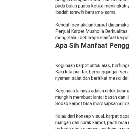
pada bulan puasa ketika meningkatn
ibadah tarawih bersama-sama.
Kendati pemakaian karpet diutamakan
Penjual Karpet Musholla Berkualitas 
mengetahui beberapa manfaat karpet b
Apa Sih Manfaat Pengg
Kegunaan karpet untuk alas, berfung
Kaki kita pun tak bersinggungan sec
nyaman salat dan beritikaf meski da
Kegunaan lainnya adalah untuk keama
mungkin membuat lantai basah dan lic
Sebab karpet bisa meresapkan air da
Kalau dari konsep visual, karpet da
ruangan dan corak karpet, pasti bisa
tertentu pada ruangan, contohnya nu