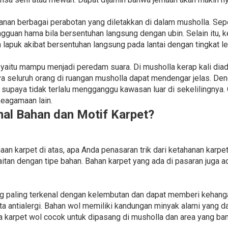
an berbagai perabotan yang diletakkan di dalam musholla. Sepe
angguan hama bila bersentuhan langsung dengan ubin. Selain itu,
lapuk akibat bersentuhan langsung pada lantai dengan tingkat le
 yaitu mampu menjadi peredam suara. Di musholla kerap kali di
 seluruh orang di ruangan musholla dapat mendengar jelas. Den
 supaya tidak terlalu mengganggu kawasan luar di sekelilingnya.
keagamaan lain.
l Bahan dan Motif Karpet?
n karpet di atas, apa Anda penasaran trik dari ketahanan karpe
itan dengan tipe bahan. Bahan karpet yang ada di pasaran juga a
g paling terkenal dengan kelembutan dan dapat memberi kehanga
erta antialergi. Bahan wol memiliki kandungan minyak alami yan
a karpet wol cocok untuk dipasang di musholla dan area yang ban