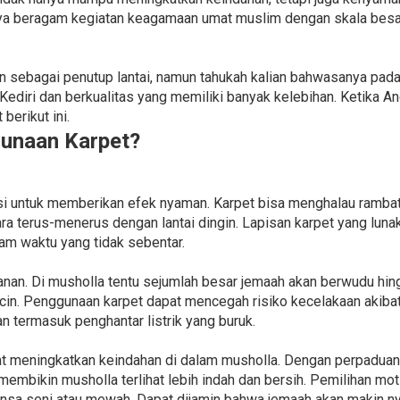
ya beragam kegiatan keagamaan umat muslim dengan skala besar
 sebagai penutup lantai, namun tahukah kalian bahwasanya pada 
Kediri dan berkualitas yang memiliki banyak kelebihan. Ketika A
erikut ini.
unaan Karpet?
si untuk memberikan efek nyaman. Karpet bisa menghalau rambata
ara terus-menerus dengan lantai dingin. Lapisan karpet yang lun
lam waktu yang tidak sebentar.
nan. Di musholla tentu sejumlah besar jemaah akan berwudu hin
in. Penggunaan karpet dapat mencegah risiko kecelakaan akibat te
n termasuk penghantar listrik yang buruk.
pat meningkatkan keindahan di dalam musholla. Dengan perpaduan 
 membikin musholla terlihat lebih indah dan bersih. Pemilihan mo
ansa seni atau mewah. Dapat dijamin bahwa jemaah akan makin n