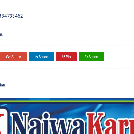
334733462
ik
Share
Share
Pin
Share
lan