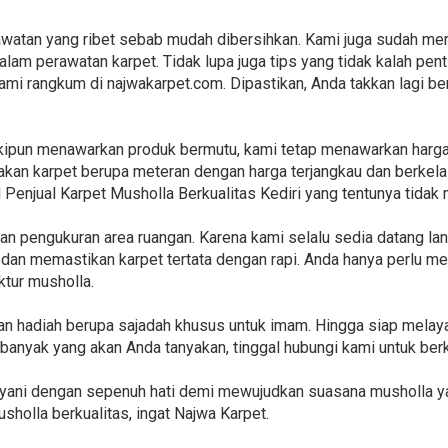
watan yang ribet sebab mudah dibersihkan. Kami juga sudah me
lam perawatan karpet. Tidak lupa juga tips yang tidak kalah pent
kami rangkum di najwakarpet.com. Dipastikan, Anda takkan lagi ber
skipun menawarkan produk bermutu, kami tetap menawarkan harga
kan karpet berupa meteran dengan harga terjangkau dan berkelas
 Penjual Karpet Musholla Berkualitas Kediri yang tentunya tidak 
n pengukuran area ruangan. Karena kami selalu sedia datang la
n memastikan karpet tertata dengan rapi. Anda hanya perlu me
ktur musholla.
kan hadiah berupa sajadah khusus untuk imam. Hingga siap melay
banyak yang akan Anda tanyakan, tinggal hubungi kami untuk berk
layani dengan sepenuh hati demi mewujudkan suasana musholla y
usholla berkualitas, ingat Najwa Karpet.