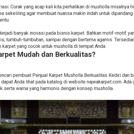
asi. Corak yang acap kali kita perhatikan di musholla misalnya hi
rea sekeliling agar membuat nuansa makin indah untuk dipandang
entu.
 terjadi banyak inovasi pada bisnis karpet. Bahkan motif-motif ya
is, tumbuh-tumbuhan, sampai dengan bertema agamis. Tersedian
arpet yang cocok untuk musholla di tempat Anda.
rpet Mudah dan Berkualitas?
 mencari pembuat Penjual Karpet Musholla Berkualitas Kediri dan
dapat Anda lihat pada katalog di website najwakarpet.com. Ada 
ak serta warna yang harmonis dengan konsep musholla.