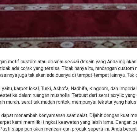
an motif custom atau orisinal sesuai desain yang Anda inginkan.
idak ada corak yang tersisa. Tidak hanya itu, rancangan custom 
esainnya juga tak akan ada duanya di tempat-tempat lainnya. Tak
yaitu, karpet lokal, Turki, Ashofa, Nadhifa, Kingdom, dan Imper
stetika dalam ruangan musholla. Terbuat dari serat acrylic yang
bih murah, serat tak mudah rontok, mempunyai tekstur yang halu
ini dapat menambah kenyamanan saat salat. Dijahit dengan kuat 
arpet kami memiliki tingkat keawetan yang lebih lama. Dengan 
Pasti siapa pun akan mencari-cari produk seperti ini. Anda ber